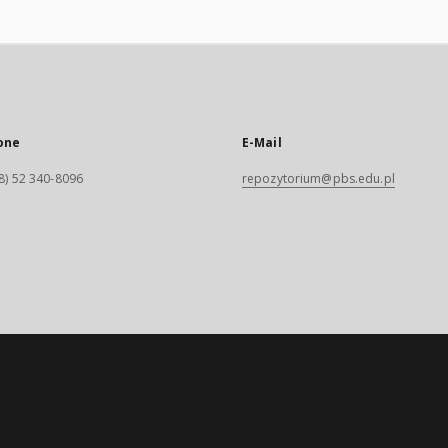
one
E-Mail
8) 52 340-8096
repozytorium@pbs.edu.pl