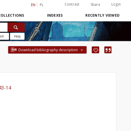
Contrast
Login
Share
EN
PL
COLLECTIONS
INDEXES
RECENTLY VIEWED
rch
Help
Download bibliography description
43-14