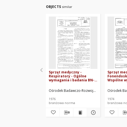
OBJECTS
similar
Sprzęt medyczny -
Sprzęt med
Respiratory - Ogólne
Fonendosko
wymagania i badania BN-
Wspólne w
76/5958-02
badania BN
Ośrodek Badawczo-Rozwojowy Techniki Medycz
Ośrodek Ba
1976
1974
branżowa norma
branżowa n