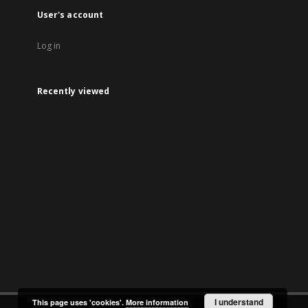
User's account
Log in
Recently viewed
I understand
This page uses 'cookies'.
More information