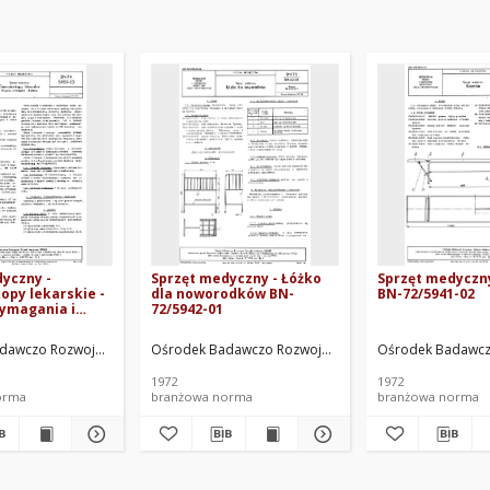
yczny -
Sprzęt medyczny - Łóżko
Sprzęt medyczn
py lekarskie -
dla noworodków BN-
BN-72/5941-02
ymagania i
72/5942-01
-74/5959-02
nej ORMED. Oprac.
dawczo Rozwojowy Techniki Medycznej ORMED. Oprac.
Ośrodek Badawczo Rozwojowy Techniki Medycznej OR
Ośrodek Badawcz
1972
1972
orma
branżowa norma
branżowa norma