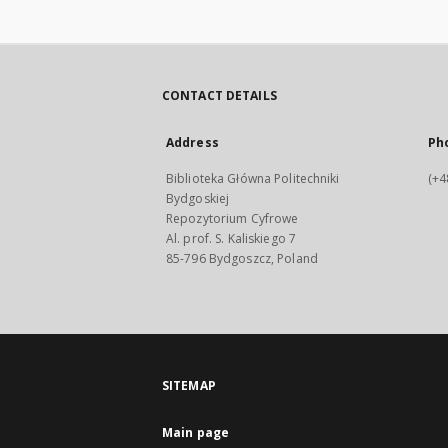
CONTACT DETAILS
Address
Ph
Biblioteka Główna Politechniki
(+4
Bydgoskiej
Repozytorium Cyfrowe
Al. prof. S. Kaliskiego 7
85-796 Bydgoszcz, Poland
SITEMAP
Main page