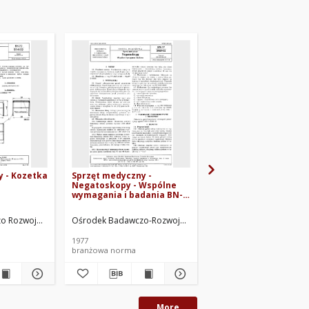
y - Kozetka
Sprzęt medyczny -
Sprzęt medyczny -
Negatoskopy - Wspólne
Podstawka pod nosze
wymagania i badania BN-
75/5945-02
77/5969-01
MED. Oprac.
o Rozwojowy Techniki Medycznej ORMED. Oprac.
Ośrodek Badawczo-Rozwojowy Techniki Medycznej ORMED. 
Ośrodek Badawczo-Rozw
1977
1975
branżowa norma
branżowa norma
More