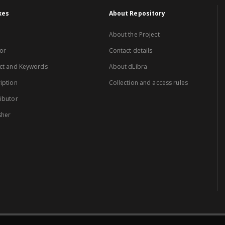
xes
About Repository
About the Project
or
Contact details
ct and Keywords
About dLibra
iption
Collection and access rules
ibutor
sher