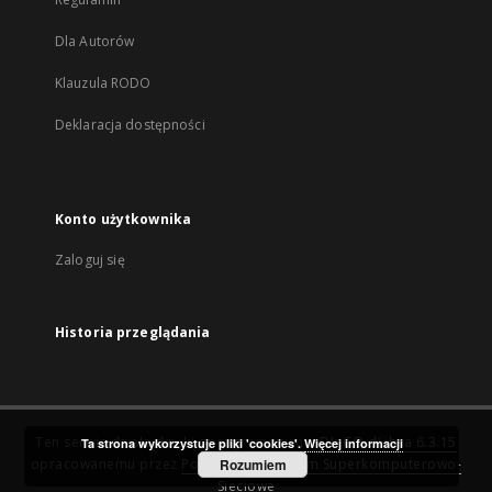
Dla Autorów
Klauzula RODO
Deklaracja dostępności
Konto użytkownika
Zaloguj się
Historia przeglądania
Ten serwis działa dzięki oprogramowaniu
DInGO dLibra 6.3.15
Ta strona wykorzystuje pliki 'cookies'.
Więcej informacji
opracowanemu przez
Poznańskie Centrum Superkomputerowo-
Rozumiem
Sieciowe