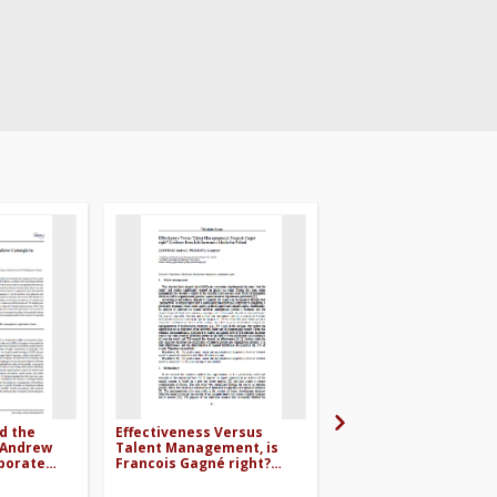
d the
Effectiveness Versus
Talent management 
 Andrew
Talent Management, is
systematic literatur
porate
Francois Gagné right?
review and future
ility
Evidence from Life
research directions
Insurance Market in