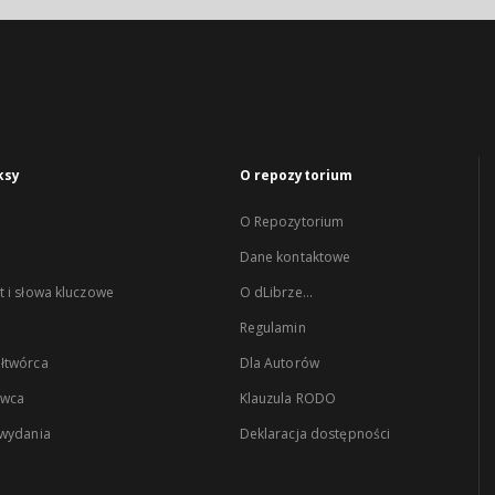
ksy
O repozytorium
O Repozytorium
Dane kontaktowe
 i słowa kluczowe
O dLibrze...
Regulamin
łtwórca
Dla Autorów
wca
Klauzula RODO
 wydania
Deklaracja dostępności