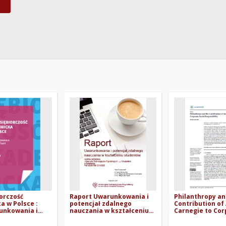
orczość
Raport Uwarunkowania i
Philanthropy an
 w Polsce :
potencjał zdalnego
Contribution of
unkowania i
nauczania w kształceniu
Carnegie to Cor
wy rozwoju
studentów
Social Responsib