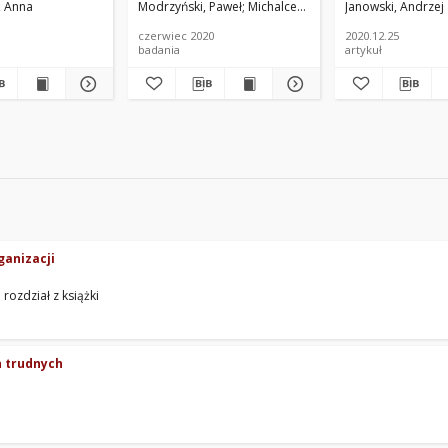
, Anna
omarnicka, Anna
Mażewska, Marzena
Modrzyński, Paweł
Rudawska, Joanna
Michalcewicz-Kaniowska, Małgorza
Szmigiel, Joanna
Janowski, Andrzej
Maż
czerwiec 2020
2020.12.25
badania
artykuł
ganizacji
rozdział z książki
h trudnych