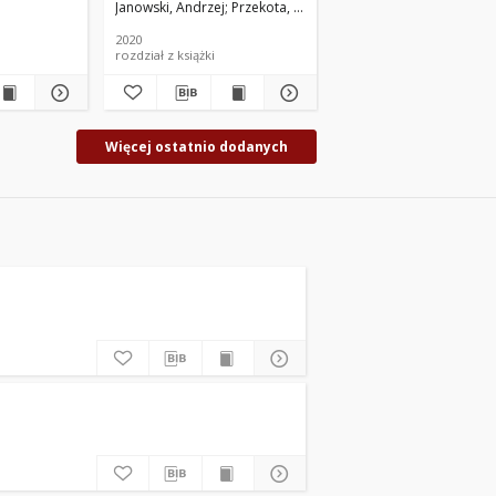
ta
ewska, Marzena. Red.
Zajdel, Małgorzata
Janowski, Andrzej
Rudawska, Joanna. Red.
Przekota, Grzegorz
Komarnicka, Anna. Red.
Janowski Andrzej
Duda, Joanna. Red.
Bąkowsk
B
Poland
2020
2019
rozdział z książki
Więcej ostatnio dodanych