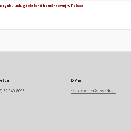
ie rynku usług telefonii komórkowej w Polsce
lefon
E-Mail
8) 52 340-8096
repozytorium@pbs.edu.pl