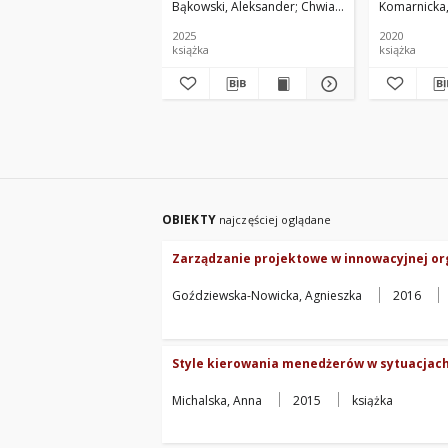
Bąkowski, Aleksander
Chwiałkowski, Wojciech
Komarnicka
K
2025
2020
książka
książka
OBIEKTY
najczęściej oglądane
Zarządzanie projektowe w innowacyjnej or
Goździewska-Nowicka, Agnieszka
2016
Style kierowania menedżerów w sytuacjac
Michalska, Anna
2015
książka