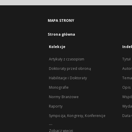
MAPA STRONY
Strona główna
Kolekcje
Inde
Artykuły z czasopism
Tytuł
Doktoraty przed obroną
Autor
Habilitacje i Doktoraty
Temat
Monografie
Opis
Normy Branżowe
Wspó
Raporty
Wyda
Sympozja, Kongresy, Konferencje
Data
...
Zobacz więcej