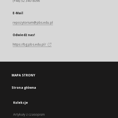
(+48) 52 340-8096
E-Mail
repozytorium@pbs.edu.pl
Odwiedź nas!
https://bg.pbs.edu.pl/
MAPA STRONY
Strona główna
Kolekcje
Artykuły z czasopism