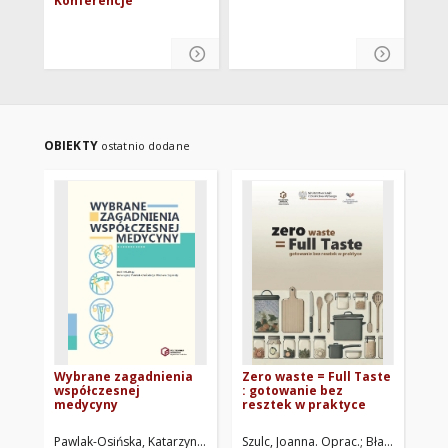
Konferencje
OBIEKTY
ostatnio dodane
Wybrane zagadnienia
Zero waste = Full Taste
Int
współczesnej
: gotowanie bez
te
medycyny
resztek w praktyce
ar
urb
Pawlak-Osińska, Katarzyna. Red.
Szpinda, Michał. Red.
Szulc, Joanna. Oprac.
Błaszak, Błaże
Bor