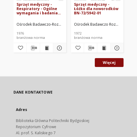
Sprzęt medyczny -
Sprzęt medyczny -
Sp
Respiratory - Ogólne
Łóżko dla noworodków
Ko
wymagania i badania
BN-72/5942-01
BN-76/5958-02
Ośrodek Badawczo-Rozwojowy Techniki Medycznej ORMED. Oprac.
Ośrodek Badawczo Rozwojowy Tech
Oś
1976
1972
197
branżowa norma
branżowa norma
br
Więcej
DANE KONTAKTOWE
Adres
Biblioteka Główna Politechniki Bydgoskiej
Repozytorium Cyfrowe
Al. prof. S. Kaliskiego 7