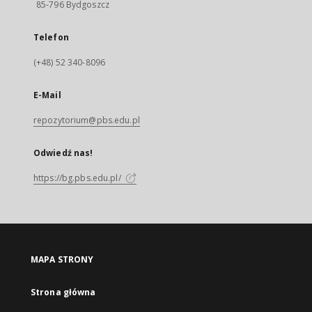
85-796 Bydgoszcz
Telefon
(+48) 52 340-8096
E-Mail
repozytorium@pbs.edu.pl
Odwiedź nas!
https://bg.pbs.edu.pl/
MAPA STRONY
Strona główna