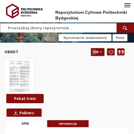
Repozytorium Cyfrowe Politechniki
Bydgoskiej
Wyszukiwanie zaawansowane
Pomoc
OBIEKT
Pokaż treść
Pobierz
OPIS
INFORMACJE