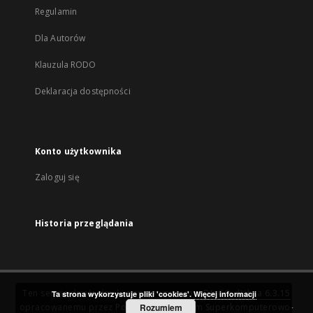
Regulamin
Dla Autorów
Klauzula RODO
Deklaracja dostępności
Konto użytkownika
Zaloguj się
Historia przeglądania
Ten serwis działa dzięki oprogramowaniu
DInGO dLibra 6.3.15
Ta strona wykorzystuje pliki 'cookies'.
Więcej informacji
opracowanemu przez
Poznańskie Centrum Superkomputerowo-
Rozumiem