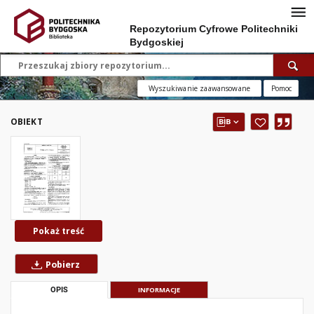
Repozytorium Cyfrowe Politechniki
Bydgoskiej
Wyszukiwanie zaawansowane
Pomoc
OBIEKT
Pokaż treść
Pobierz
OPIS
INFORMACJE