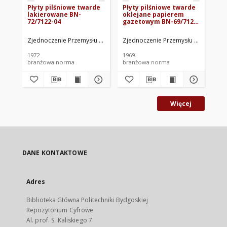
Płyty pilśniowe twarde
Płyty pilśniowe twarde
Li
lakierowane BN-
oklejane papierem
75
72/7122-04
gazetowym BN-69/7122-
18
Zjednoczenie Przemysłu Płyt, Sklejek i Zapałek. Oprac.
Zjednoczenie Przemysłu Płyt, Sklejek
Kwi
1972
1969
197
branżowa norma
branżowa norma
br
Więcej
DANE KONTAKTOWE
Adres
Biblioteka Główna Politechniki Bydgoskiej
Repozytorium Cyfrowe
Al. prof. S. Kaliskiego 7