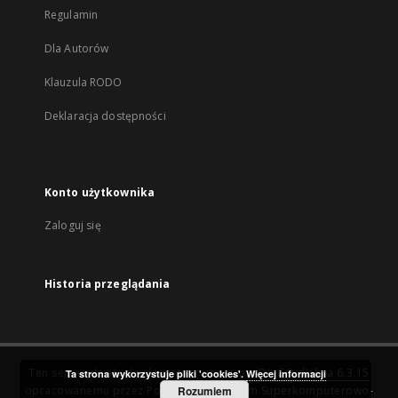
Regulamin
Dla Autorów
Klauzula RODO
Deklaracja dostępności
Konto użytkownika
Zaloguj się
Historia przeglądania
Ten serwis działa dzięki oprogramowaniu
DInGO dLibra 6.3.15
Ta strona wykorzystuje pliki 'cookies'.
Więcej informacji
opracowanemu przez
Poznańskie Centrum Superkomputerowo-
Rozumiem