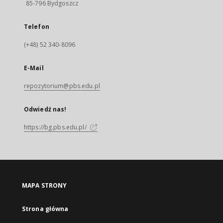
85-796 Bydgoszcz
Telefon
(+48) 52 340-8096
E-Mail
repozytorium@pbs.edu.pl
Odwiedź nas!
https://bg.pbs.edu.pl/
MAPA STRONY
Strona główna