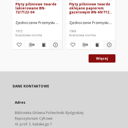
Płyty pilśniowe twarde
Płyty pilśniowe twarde
Li
lakierowane BN-
oklejane papierem
75
72/7122-04
gazetowym BN-69/7122-
18
Zjednoczenie Przemysłu Płyt, Sklejek i Zapałek. Oprac.
Zjednoczenie Przemysłu Płyt, Sklejek
Kwi
1972
1969
197
branżowa norma
branżowa norma
br
Więcej
DANE KONTAKTOWE
Adres
Biblioteka Główna Politechniki Bydgoskiej
Repozytorium Cyfrowe
Al. prof. S. Kaliskiego 7