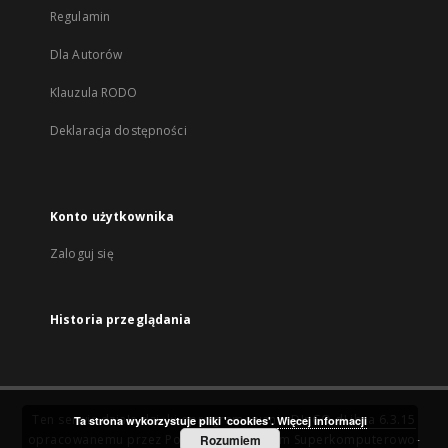
Regulamin
Dla Autorów
Klauzula RODO
Deklaracja dostępności
Konto użytkownika
Zaloguj się
Historia przeglądania
Ten serwis działa dzięki oprogramowaniu
DInGO dLibra 6.3.15
Ta strona wykorzystuje pliki 'cookies'.
Więcej informacji
opracowanemu przez
Poznańskie Centrum Superkomputerowo-
Rozumiem