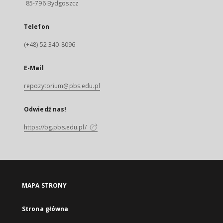
85-796 Bydgoszcz
Telefon
(+48) 52 340-8096
E-Mail
repozytorium@pbs.edu.pl
Odwiedź nas!
https://bg.pbs.edu.pl/
MAPA STRONY
Strona główna