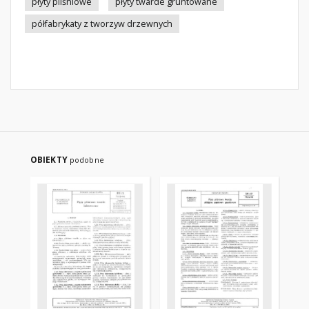
płyty pilśniowe
płyty twarde gruntowane
półfabrykaty z tworzyw drzewnych
OBIEKTY
podobne