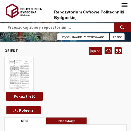
Repozytorium Cyfrowe Politechniki
Bydgoskiej
Wyszukiwanie zaawansowane
Pomoc
OBIEKT
Pokaż treść
Pobierz
OPIS
INFORMACJE