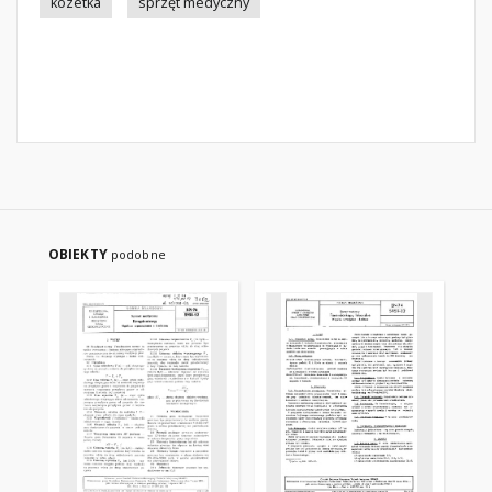
kozetka
sprzęt medyczny
OBIEKTY
podobne