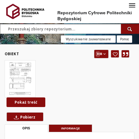
Repozytorium Cyfrowe Politechniki
Bydgoskiej
Wyszukiwanie zaawansowane
Pomoc
OBIEKT
Pokaż treść
Pobierz
OPIS
INFORMACJE