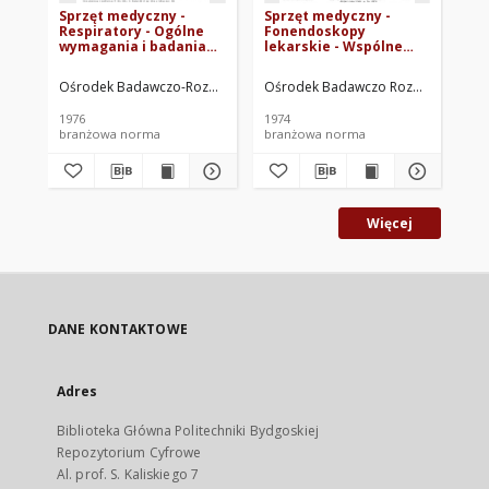
Sprzęt medyczny -
Sprzęt medyczny -
Sp
Respiratory - Ogólne
Fonendoskopy
Łó
wymagania i badania
lekarskie - Wspólne
BN
BN-76/5958-02
wymagania i badania
BN-74/5959-02
Ośrodek Badawczo-Rozwojowy Techniki Medycznej ORMED. Oprac.
Ośrodek Badawczo Rozwojowy Tech
Oś
1976
1974
197
branżowa norma
branżowa norma
br
Więcej
DANE KONTAKTOWE
Adres
Biblioteka Główna Politechniki Bydgoskiej
Repozytorium Cyfrowe
Al. prof. S. Kaliskiego 7