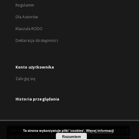
Regulamin
Dla Autorów
Klauzula RODO
Deklaracja dostępności
Konto użytkownika
Zaloguj się
Historia przeglądania
Ten serwis działa dzięki oprogramowaniu
DInGO dLibra 6.3.15
Ta strona wykorzystuje pliki 'cookies'.
Więcej informacji
opracowanemu przez
Poznańskie Centrum Superkomputerowo-
Rozumiem