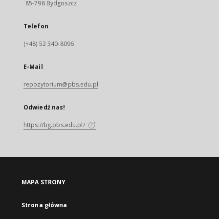
85-796 Bydgoszcz
Telefon
(+48) 52 340-8096
E-Mail
repozytorium@pbs.edu.pl
Odwiedź nas!
https://bg.pbs.edu.pl/
MAPA STRONY
Strona główna