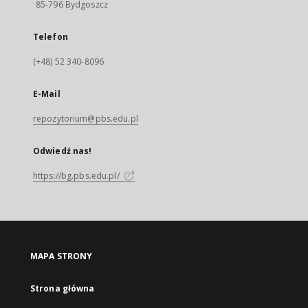
85-796 Bydgoszcz
Telefon
(+48) 52 340-8096
E-Mail
repozytorium@pbs.edu.pl
Odwiedź nas!
https://bg.pbs.edu.pl/
MAPA STRONY
Strona główna