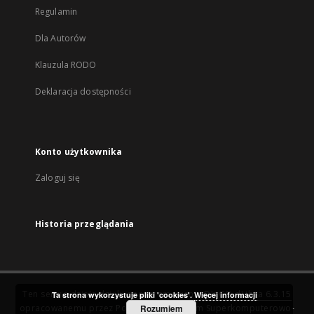
Regulamin
Dla Autorów
Klauzula RODO
Deklaracja dostępności
Konto użytkownika
Zaloguj się
Historia przeglądania
Ten serwis działa dzięki oprogramowaniu
DInGO dLibra 6.3.15
Ta strona wykorzystuje pliki 'cookies'.
Więcej informacji
opracowanemu przez
Poznańskie Centrum Superkomputerowo-
Rozumiem