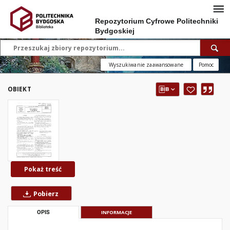
Repozytorium Cyfrowe Politechniki
Bydgoskiej
Wyszukiwanie zaawansowane
Pomoc
OBIEKT
Pokaż treść
Pobierz
OPIS
INFORMACJE