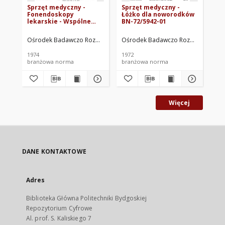
Sprzęt medyczny -
Sprzęt medyczny -
Sp
Fonendoskopy
Łóżko dla noworodków
Ko
lekarskie - Wspólne
BN-72/5942-01
wymagania i badania
BN-74/5959-02
Ośrodek Badawczo Rozwojowy Techniki Medycznej ORMED. Oprac.
Ośrodek Badawczo Rozwojowy Tech
Oś
1974
1972
197
branżowa norma
branżowa norma
br
Więcej
DANE KONTAKTOWE
Adres
Biblioteka Główna Politechniki Bydgoskiej
Repozytorium Cyfrowe
Al. prof. S. Kaliskiego 7