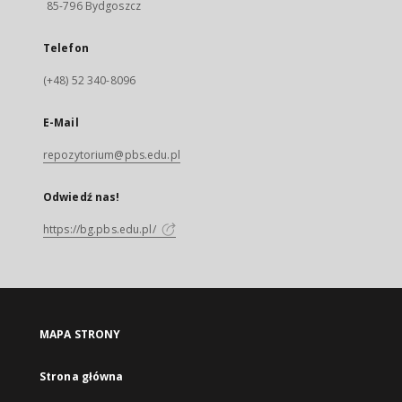
85-796 Bydgoszcz
Telefon
(+48) 52 340-8096
E-Mail
repozytorium@pbs.edu.pl
Odwiedź nas!
https://bg.pbs.edu.pl/
MAPA STRONY
Strona główna