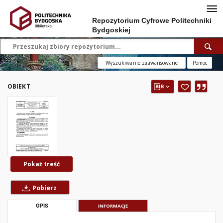
Repozytorium Cyfrowe Politechniki
Bydgoskiej
Wyszukiwanie zaawansowane
Pomoc
OBIEKT
Pokaż treść
Pobierz
OPIS
INFORMACJE