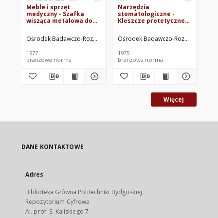
Meble i sprzęt
Narzędzia
Na
medyczny - Szafka
stomatologiczne -
st
wisząca metalowa do
Kleszcze protetyczne
do
przechowywania leków
do formowania
BN-76/5949-08
pierścieni typ How BN-
Ośrodek Badawczo-Rozwojowy Techniki Medycznej ORMED. Oprac.
Ośrodek Badawczo-Rozwojowy Tech
Oś
74/5926-16
1977
1975
197
branżowa norma
branżowa norma
br
Więcej
DANE KONTAKTOWE
Adres
Biblioteka Główna Politechniki Bydgoskiej
Repozytorium Cyfrowe
Al. prof. S. Kaliskiego 7