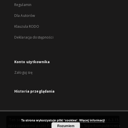
Regulamin
Dla Autorów
Klauzula RODO
Deklaracja dostępności
Konto użytkownika
Zaloguj się
Historia przeglądania
Ten serwis działa dzięki oprogramowaniu
DInGO dLibra 6.3.15
Ta strona wykorzystuje pliki 'cookies'.
Więcej informacji
opracowanemu przez
Poznańskie Centrum Superkomputerowo-
Rozumiem