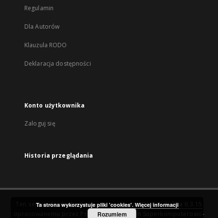
Regulamin
Dla Autorów
Klauzula RODO
Deklaracja dostępności
Konto użytkownika
Zaloguj się
Historia przeglądania
Ten serwis działa dzięki oprogramowaniu
DInGO dLibra 6.3.15
Ta strona wykorzystuje pliki 'cookies'.
Więcej informacji
opracowanemu przez
Poznańskie Centrum Superkomputerowo-
Rozumiem