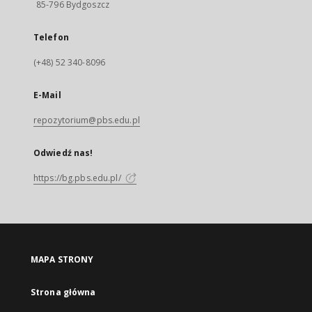
85-796 Bydgoszcz
Telefon
(+48) 52 340-8096
E-Mail
repozytorium@pbs.edu.pl
Odwiedź nas!
https://bg.pbs.edu.pl/
MAPA STRONY
Strona główna