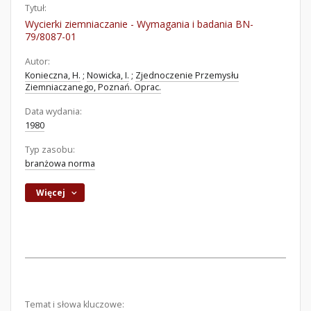
Tytuł:
Wycierki ziemniaczanie - Wymagania i badania BN-
79/8087-01
Autor:
Konieczna, H.
;
Nowicka, I.
;
Zjednoczenie Przemysłu
Ziemniaczanego, Poznań. Oprac.
Data wydania:
1980
Typ zasobu:
branżowa norma
Więcej
Temat i słowa kluczowe: