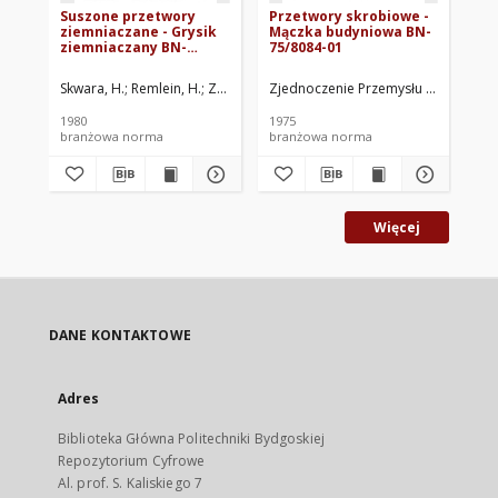
Suszone przetwory
Przetwory skrobiowe -
Su
ziemniaczane - Grysik
Mączka budyniowa BN-
zi
ziemniaczany BN-
75/8084-01
zi
80/8086-01
78
Skwara, H.
Remlein, H.
Zjednoczenie Przemysłu Ziemniaczanego, Poz
Zjednoczenie Przemysłu Ziemniacza
Skw
1980
1975
197
branżowa norma
branżowa norma
br
Więcej
DANE KONTAKTOWE
Adres
Biblioteka Główna Politechniki Bydgoskiej
Repozytorium Cyfrowe
Al. prof. S. Kaliskiego 7