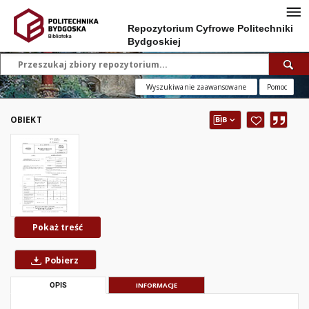
Repozytorium Cyfrowe Politechniki
Bydgoskiej
Wyszukiwanie zaawansowane
Pomoc
OBIEKT
Pokaż treść
Pobierz
OPIS
INFORMACJE