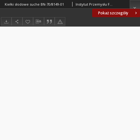
Kiełki słodowe suche BN-70/8149-01
Instytut Przemysłu Fermentacyjnego. Oprac.
Pokaż szczegóły