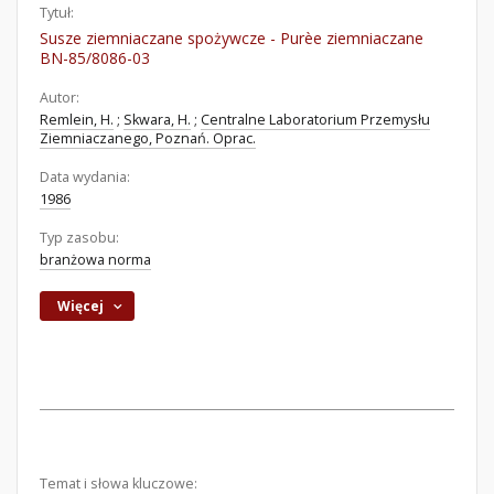
Tytuł:
Susze ziemniaczane spożywcze - Purèe ziemniaczane
BN-85/8086-03
Autor:
Remlein, H.
;
Skwara, H.
;
Centralne Laboratorium Przemysłu
Ziemniaczanego, Poznań. Oprac.
Data wydania:
1986
Typ zasobu:
branżowa norma
Więcej
Temat i słowa kluczowe: