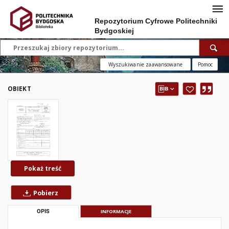
Repozytorium Cyfrowe Politechniki
Bydgoskiej
Wyszukiwanie zaawansowane
Pomoc
OBIEKT
Pokaż treść
Pobierz
OPIS
INFORMACJE