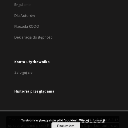
Regulamin
Dla Autorów
Klauzula RODO
Deklaracja dostępności
Konto użytkownika
Zaloguj się
Historia przeglądania
Ten serwis działa dzięki oprogramowaniu
DInGO dLibra 6.3.15
Ta strona wykorzystuje pliki 'cookies'.
Więcej informacji
opracowanemu przez
Poznańskie Centrum Superkomputerowo-
Rozumiem