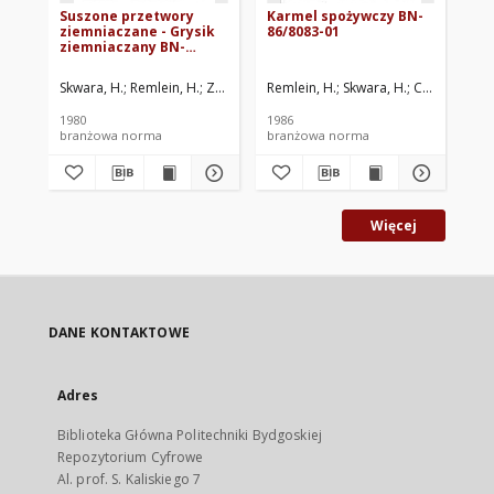
Suszone przetwory
Karmel spożywczy BN-
Me
ziemniaczane - Grysik
86/8083-01
pr
ziemniaczany BN-
te
80/8086-01
kr
zi
Skwara, H.
Remlein, H.
Zjednoczenie Przemysłu Ziemniaczanego, Poz
Remlein, H.
Skwara, H.
Centralne L
Skw
79
1980
1986
198
branżowa norma
branżowa norma
br
Więcej
DANE KONTAKTOWE
Adres
Biblioteka Główna Politechniki Bydgoskiej
Repozytorium Cyfrowe
Al. prof. S. Kaliskiego 7