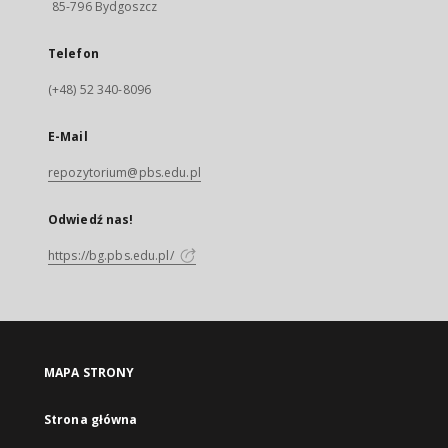
85-796 Bydgoszcz
Telefon
(+48) 52 340-8096
E-Mail
repozytorium@pbs.edu.pl
Odwiedź nas!
https://bg.pbs.edu.pl/
MAPA STRONY
Strona główna