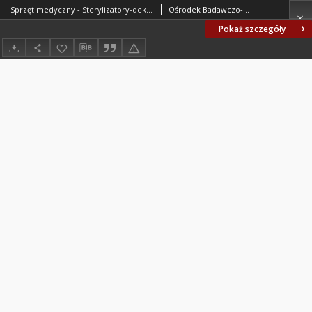
Sprzęt medyczny - Sterylizatory-dekoktery do narzędzi medycznych - Ogólne wymagania i badania BN-73/5956-01
Ośrodek Badawczo-Rozwojowy Techniki Medycznej ORMED. Oprac.
Pokaż szczegóły