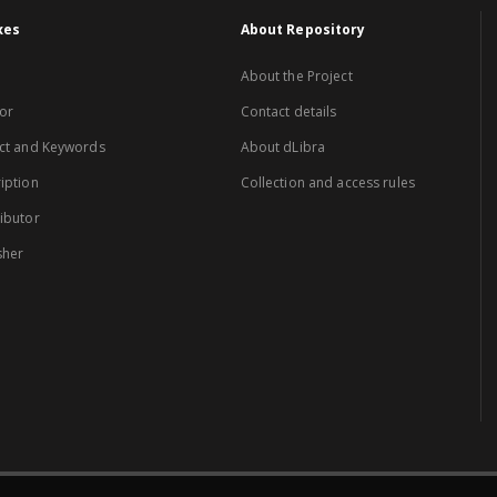
xes
About Repository
About the Project
or
Contact details
ct and Keywords
About dLibra
iption
Collection and access rules
ibutor
sher