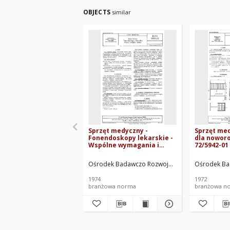
OBJECTS
similar
Sprzęt medyczny -
Sprzęt med
Fonendoskopy lekarskie -
dla nowor
Wspólne wymagania i
72/5942-01
badania BN-74/5959-02
Ośrodek Badawczo Rozwojowy Techniki Medycz
Ośrodek Ba
1974
1972
branżowa norma
branżowa n