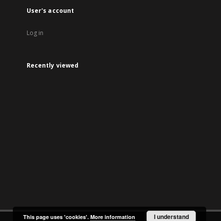
User's account
Log in
Recently viewed
I understand
This page uses 'cookies'.
More information