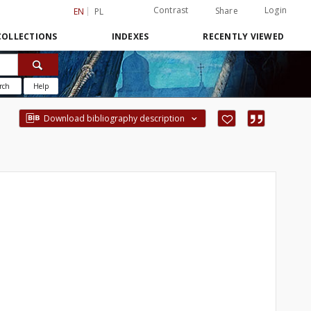
Contrast
Login
Share
EN
PL
COLLECTIONS
INDEXES
RECENTLY VIEWED
rch
Help
Download bibliography description