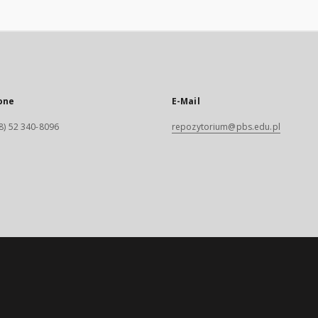
one
E-Mail
8) 52 340-8096
repozytorium@pbs.edu.pl