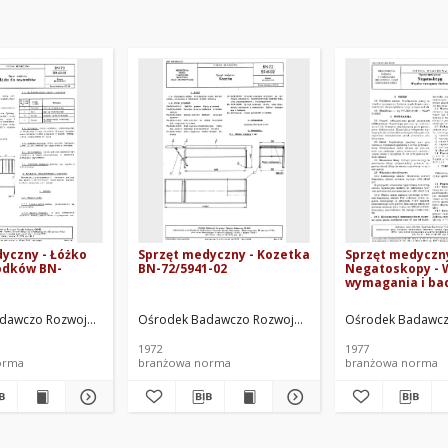
yczny - Łóżko
Sprzęt medyczny - Kozetka
Sprzęt medyczny
odków BN-
BN-72/5941-02
Negatoskopy - 
wymagania i ba
77/5969-01
nej ORMED. Oprac.
dawczo Rozwojowy Techniki Medycznej ORMED. Oprac.
Ośrodek Badawczo Rozwojowy Techniki Medycznej OR
Ośrodek Badawcz
1972
1977
orma
branżowa norma
branżowa norma