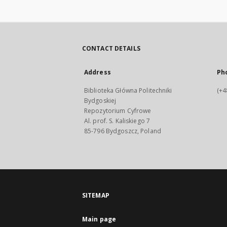
CONTACT DETAILS
Address
Ph
Biblioteka Główna Politechniki
(+4
Bydgoskiej
Repozytorium Cyfrowe
Al. prof. S. Kaliskiego 7
85-796 Bydgoszcz, Poland
SITEMAP
Main page