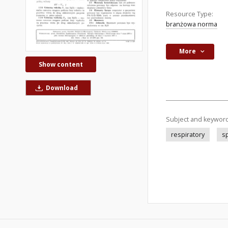
Resource Type:
branżowa norma
More
Show content
Download
Subject and keywor
respiratory
s