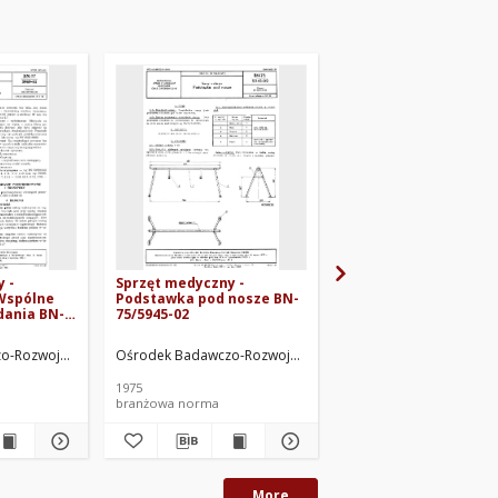
 -
Sprzęt medyczny -
Sprzęt medyczny -
Wspólne
Podstawka pod nosze BN-
Sterylizatory-dekokt
dania BN-
75/5945-02
do narzędzi medyczny
Ogólne wymagania i
badania BN-73/5956-
MED. Oprac.
o-Rozwojowy Techniki Medycznej ORMED. Oprac.
Ośrodek Badawczo-Rozwojowy Techniki Medycznej ORMED. 
Ośrodek Badawczo-Rozw
1975
1973
branżowa norma
branżowa norma
More