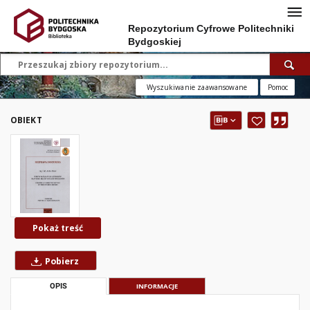
Repozytorium Cyfrowe Politechniki
Bydgoskiej
Wyszukiwanie zaawansowane
Pomoc
OBIEKT
Pokaż treść
Pobierz
OPIS
INFORMACJE