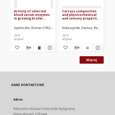
Activity of selected
Carcass composition
Var
blood serum enzymes
and physicochemical
se
in growing broiler
and sensory properties
in 
chickens
of meat from broiler of
ad
different origin
wi
Szymeczko, Roman (1952- )
Pietruszyńska, Dominika
Kokoszyński, Dariusz
Brudnicki, Ada
Bernacki, Zen
Buz
pr
2010
2013
201
artykuł
artykuł
roz
Więcej
DANE KONTAKTOWE
Adres
Biblioteka Główna Politechniki Bydgoskiej
Repozytorium Cyfrowe