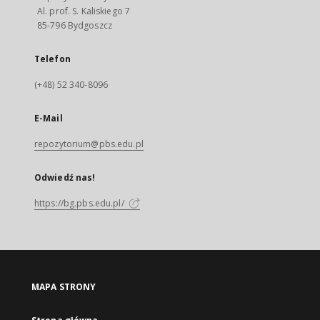
Al. prof. S. Kaliskiego 7
85-796 Bydgoszcz
Telefon
(+48) 52 340-8096
E-Mail
repozytorium@pbs.edu.pl
Odwiedź nas!
https://bg.pbs.edu.pl/
MAPA STRONY