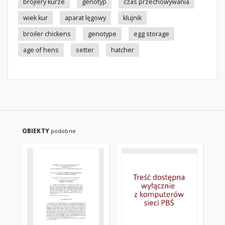
brojlery kurze
genotyp
czas przechowywania
wiek kur
aparat lęgowy
klujnik
broiler chickens
genotype
egg storage
age of hens
setter
hatcher
OBIEKTY
podobne