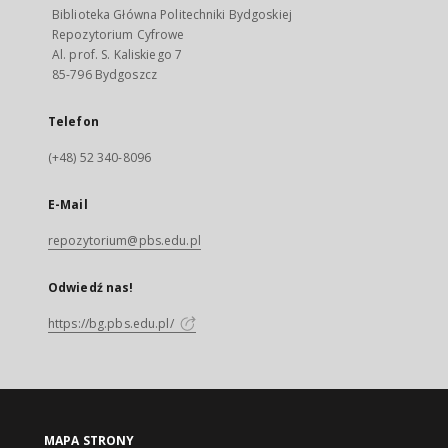
Biblioteka Główna Politechniki Bydgoskiej
Repozytorium Cyfrowe
Al. prof. S. Kaliskiego 7
85-796 Bydgoszcz
Telefon
(+48) 52 340-8096
E-Mail
repozytorium@pbs.edu.pl
Odwiedź nas!
https://bg.pbs.edu.pl/
MAPA STRONY