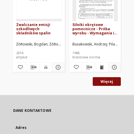
Zwalczanie emisji
Silniki okrętowe
Sil
szkodliwych
pomocnicze - Próba
sa
składników spalin
wyrobu - Wymagania i
ok
badania BN-86/1343-04
Sp
do
Żółtowski, Bogdan
Żółtowski, Mariusz
Buxakowski, Andrzej
Pilak, Zenon
Nie
P
ob
dy
2014
1986
198
pu
artykuł
branżowa norma
br
Wy
BN
Więcej
DANE KONTAKTOWE
Adres