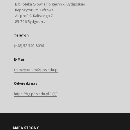
Biblioteka Główna Politechniki Bydgoskiej
Repozytorium Cyfrowe
Al. prof. S. Kaliskiego 7
85-796 Bydgoszcz
Telefon
(+48) 52 340-8096
E-Mail
repozytorium@pbs.edu.pl
Odwiedź nas!
https://bg.pbs.edu.pl/
MAPA STRONY