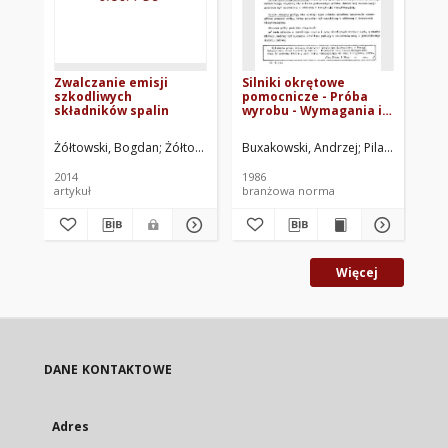
Zwalczanie emisji
Silniki okrętowe
Sil
szkodliwych
pomocnicze - Próba
sa
składników spalin
wyrobu - Wymagania i
ok
badania BN-86/1343-04
Sp
do
Żółtowski, Bogdan
Żółtowski, Mariusz
Buxakowski, Andrzej
Pilak, Zenon
Nie
P
ob
dy
2014
1986
198
pu
artykuł
branżowa norma
br
Wy
BN
Więcej
DANE KONTAKTOWE
Adres