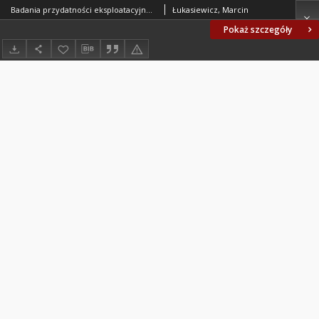
Badania przydatności eksploatacyjnej analizy modalnej w diagnozowaniu silników spalinowych
Łukasiewicz, Marcin
Pokaż szczegóły