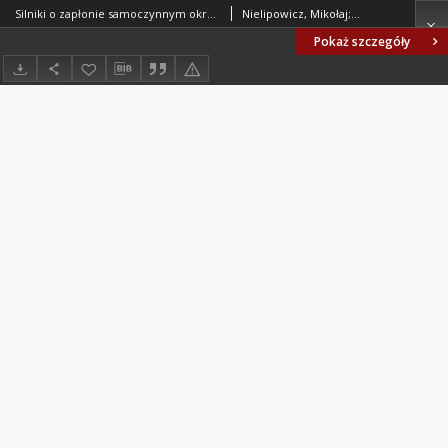
Silniki o zapłonie samoczynnym okrętowe i kolejowe - Sprężyny ogólnego przeznaczenia - Wymagania i badania BN-84/1341-52
Nielipowicz, Mikołaj; Heppel, Konrad; Zakłady Przemysłu Metalowego H. Cegielski - Poznań. Oprac.; Zakładowy Ośrodek Badawczo- Rozwojowy Wysokoprężnych Silników Okrętowych i Kolejowych przy Zakładach Przem. Met. H.Cegielski - Poznań. Oprac.
Pokaż szczegóły