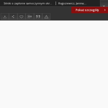
Silniki o zapłonie samoczynnym okrętowe i kolejowe - Badania magnetyczno - proszkowe i penetracyjne - Oznaczenie wadliwości BN-81/1340-16
Rogoziewicz, Janina; Kmiecik, Alojzy; Heppel, Konrad; Zakłady Przemysłu Metalowego H. Cegielski - Poznań. Oprac.; Ośrodek Badawczo-Rozwojowy Wysokoprężnych Silników Okrętowych i Kolejowych przy Zakładach Przem. Met. H.Cegielski - Poznań. Oprac.
Pokaż szczegóły