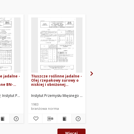
e jadalne -
Tłuszcze roślinne jadalne -
Margaryna - Masło
Olej rzepakowy surowy o
roslinne do kremów 
ane BN-
niskiej i obniżonej
78/8053-13
zawartości kwasu
erukowego BN-83/8051-05
u Olejarskiego, Warszawa. Oprac.
w
Instytut Przemysłu Mięsnego i Tłuszczowego, Warszawa. Oprac.
Instytut Przemysłu Mięsnego i Tłuszczowego, Warszawa. Opr
Instytut Przemysłu Mię
1983
1978
branżowa norma
branżowa norma
Więcej