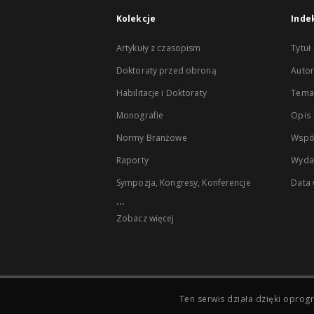
Kolekcje
Inde
Artykuły z czasopism
Tytuł
Doktoraty przed obroną
Autor
Habilitacje i Doktoraty
Temat
Monografie
Opis
Normy Branżowe
Wspó
Raporty
Wyda
Sympozja, Kongresy, Konferencje
Data
...
Zobacz więcej
Ten serwis działa dzięki opr