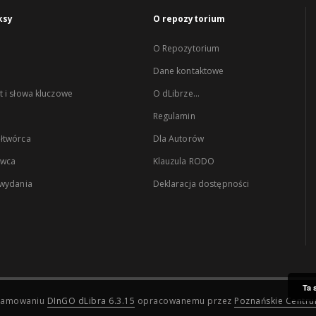
ksy
O repozytorium
O Repozytorium
Dane kontaktowe
 i słowa kluczowe
O dLibrze...
Regulamin
łtwórca
Dla Autorów
wca
Klauzula RODO
 wydania
Deklaracja dostępności
Ta 
ogramowaniu
DInGO dLibra 6.3.15
opracowanemu przez
Poznańskie Centr