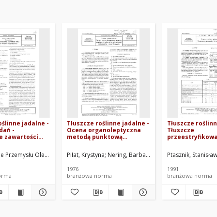
oślinne jadalne -
Tłuszcze roślinne jadalne -
Tłuszcze roślinn
dań -
Ocena organoleptyczna
Tłuszcze
e zawartości
metodą punktową
przeestryfikow
ejach
rafinowanych olejów i
91/8053-16
ych BN-76/8050-
tłuszczów utwardzonych
arskiego, Warszawa. Oprac.
e Przemysłu Olejarskiego, Warszawa. Oprac.
Piłat, Krystyna
Nering, Barbara
Zjednoczenie Przemysł
Ptasznik, Stanisła
BN-76/8050-24
1976
1991
orma
branżowa norma
branżowa norma