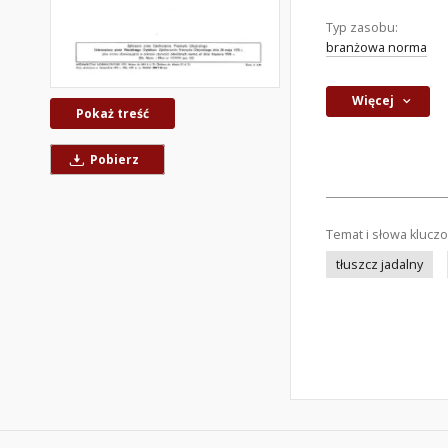
Typ zasobu:
branżowa norma
Więcej
Pokaż treść
Pobierz
Temat i słowa klucz
tłuszcz jadalny