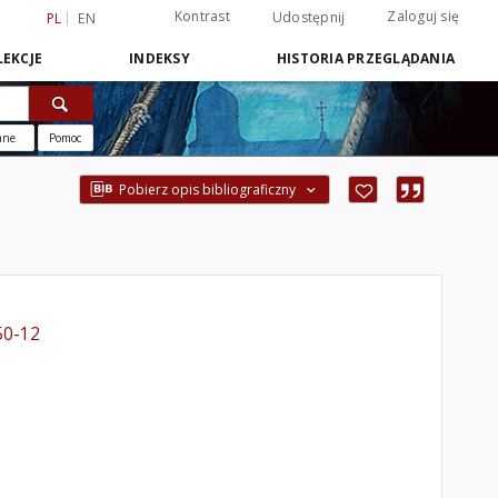
Kontrast
Zaloguj się
Udostępnij
PL
EN
EKCJE
INDEKSY
HISTORIA PRZEGLĄDANIA
ane
Pomoc
Pobierz opis bibliograficzny
50-12