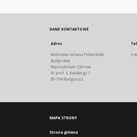
DANE KONTAKTOWE
Adres
Te
Biblioteka Główna Politechniki
(+4
Bydgoskiej
Repozytorium Cyfrowe
Al. prof. S. Kaliskiego 7
85-796 Bydgoszcz
MAPA STRONY
Strona główna