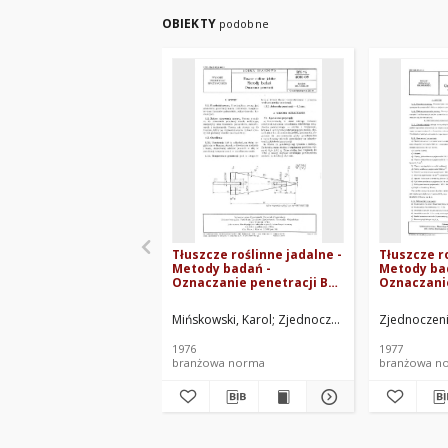
OBIEKTY
podobne
Tłuszcze roślinne jadalne -
Tłuszcze r
Metody badań -
Metody ba
Oznaczanie penetracji BN-
Oznaczani
76/8050-09
niklu w ol
utwardzon
Mińskowski, Karol
Zjednoczenie Przemysłu Olej
Zjednoczeni
26
1976
1977
branżowa norma
branżowa n