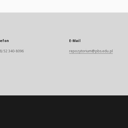
lefon
E-Mail
8) 52 340-8096
repozytorium@pbs.edu.pl