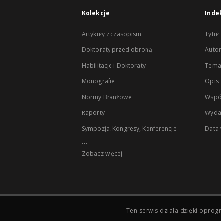
Kolekcje
Inde
Artykuły z czasopism
Tytuł
Doktoraty przed obroną
Autor
Habilitacje i Doktoraty
Temat
Monografie
Opis
Normy Branżowe
Wspó
Raporty
Wyda
Sympozja, Kongresy, Konferencje
Data
...
Zobacz więcej
Ten serwis działa dzięki opr