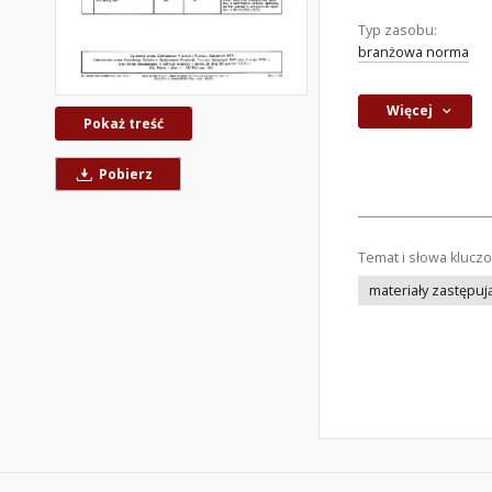
Typ zasobu:
branżowa norma
Więcej
Pokaż treść
Pobierz
Temat i słowa klucz
materiały zastępuj