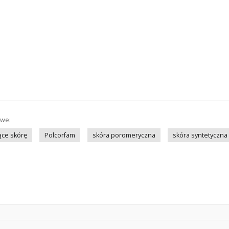
owe:
ące skórę
Polcorfam
skóra poromeryczna
skóra syntetyczna