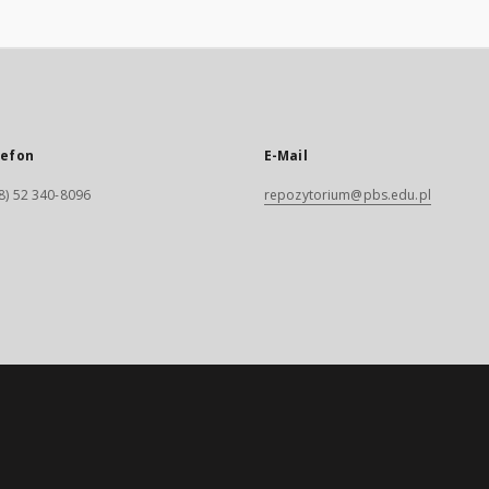
lefon
E-Mail
8) 52 340-8096
repozytorium@pbs.edu.pl