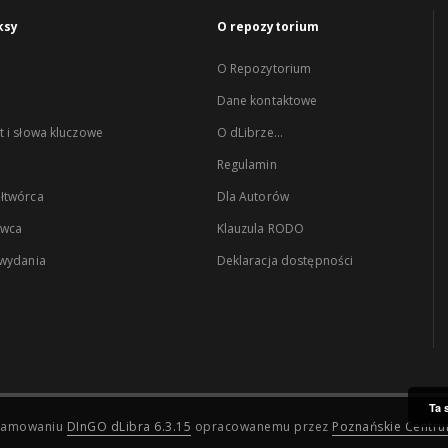
ksy
O repozytorium
O Repozytorium
Dane kontaktowe
 i słowa kluczowe
O dLibrze...
Regulamin
łtwórca
Dla Autorów
wca
Klauzula RODO
 wydania
Deklaracja dostępności
Ta 
ogramowaniu
DInGO dLibra 6.3.15
opracowanemu przez
Poznańskie Centr