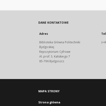
DANE KONTAKTOWE
Adres
Te
Biblioteka Główna Politechniki
(+4
Bydgoskiej
Repozytorium Cyfrowe
Al. prof. S. Kaliskiego 7
85-796 Bydgoszcz
MAPA STRONY
Strona główna