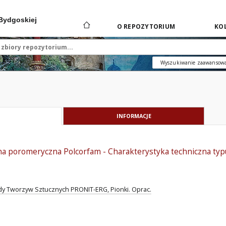
 Bydgoskiej
O REPOZYTORIUM
KOL
Wyszukiwanie zaawansow
INFORMACJE
na poromeryczna Polcorfam - Charakterystyka techniczna ty
dy Tworzyw Sztucznych PRONIT-ERG, Pionki. Oprac.