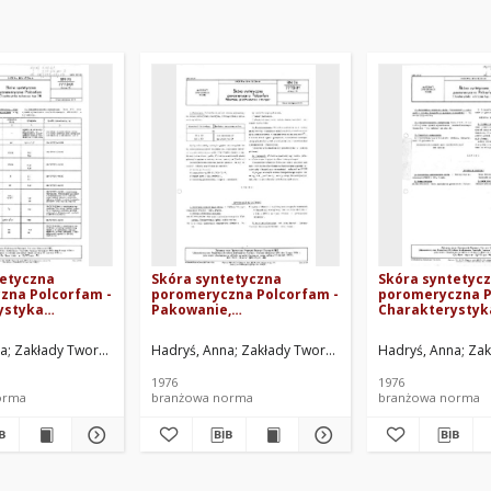
tetyczna
Skóra syntetyczna
Skóra syntetyc
zna Polcorfam -
poromeryczna Polcorfam -
poromeryczna P
ystyka
Pakowanie,
Charakterystyk
 typu 216 BN-
przechowywanie i
techniczna typu
 Arkusz 18
transport BN-76/7773-01
76/7773-01 Arku
T-ERG, Pionki. Oprac.
na
Zakłady Tworzyw Sztucznych PRONIT-ERG, Pionki. Oprac.
Hadryś, Anna
Zakłady Tworzyw Sztucznych PRONIT-ERG
Hadryś, Anna
Zak
Arkusz 15
1976
1976
orma
branżowa norma
branżowa norma