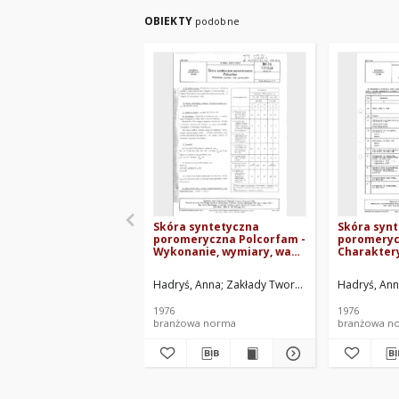
OBIEKTY
podobne
Skóra syntetyczna
Skóra syn
poromeryczna Polcorfam -
poromeryc
Wykonanie, wymiary, wady
Charakter
powierzchni BN-76/7773-01
techniczna
Arkusz 16
76/7773-01
Hadryś, Anna
Zakłady Tworzyw Sztucznych PRONI
Hadryś, An
1976
1976
branżowa norma
branżowa n