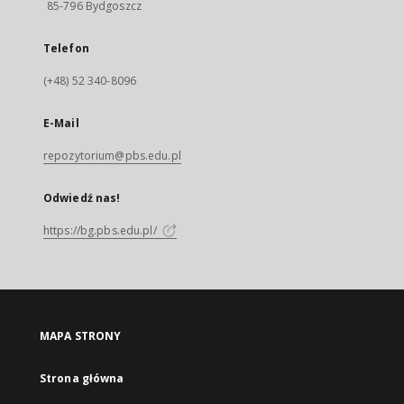
85-796 Bydgoszcz
Telefon
(+48) 52 340-8096
E-Mail
repozytorium@pbs.edu.pl
Odwiedź nas!
https://bg.pbs.edu.pl/
MAPA STRONY
Strona główna