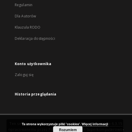
Regulamin
Dla Autorów
Klauzula RODO
Deklaracja dostępności
Konto użytkownika
Zaloguj się
Historia przeglądania
Ten serwis działa dzięki oprogramowaniu
DInGO dLibra 6.3.15
Ta strona wykorzystuje pliki 'cookies'.
Więcej informacji
opracowanemu przez
Poznańskie Centrum Superkomputerowo-
Rozumiem