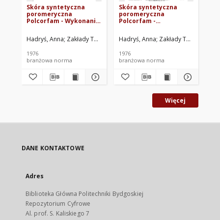
Skóra syntetyczna
Skóra syntetyczna
Sk
poromeryczna
poromeryczna
po
Polcorfam - Wykonanie,
Polcorfam -
Po
wymiary, wady
Charakterystyka
Ch
powierzchni BN-
techniczna typu 404
te
Hadryś, Anna
Zakłady Tworzyw Sztucznych PRONIT-ERG, Pionki. Opra
Hadryś, Anna
Zakłady Tworzyw Sztu
Had
76/7773-01 Arkusz 16
BN-76/7773-01 Arkusz
BN
19
18
1976
1976
197
branżowa norma
branżowa norma
br
Więcej
DANE KONTAKTOWE
Adres
Biblioteka Główna Politechniki Bydgoskiej
Repozytorium Cyfrowe
Al. prof. S. Kaliskiego 7