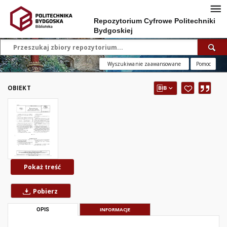
Repozytorium Cyfrowe Politechniki
Bydgoskiej
Wyszukiwanie zaawansowane
Pomoc
OBIEKT
Pokaż treść
Pobierz
OPIS
INFORMACJE