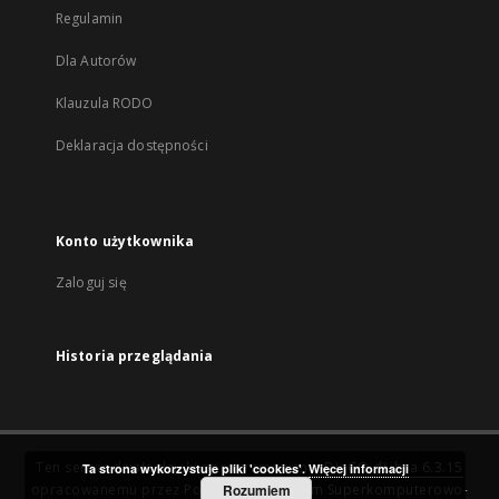
Regulamin
Dla Autorów
Klauzula RODO
Deklaracja dostępności
Konto użytkownika
Zaloguj się
Historia przeglądania
Ten serwis działa dzięki oprogramowaniu
DInGO dLibra 6.3.15
Ta strona wykorzystuje pliki 'cookies'.
Więcej informacji
opracowanemu przez
Poznańskie Centrum Superkomputerowo-
Rozumiem