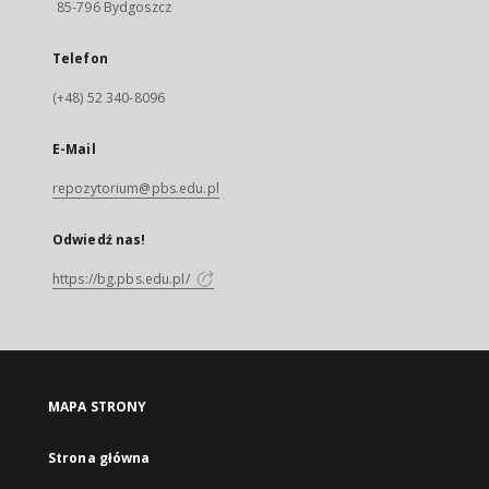
85-796 Bydgoszcz
Telefon
(+48) 52 340-8096
E-Mail
repozytorium@pbs.edu.pl
Odwiedź nas!
https://bg.pbs.edu.pl/
MAPA STRONY
Strona główna