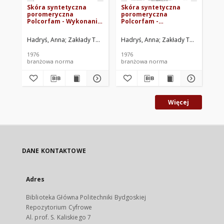
Skóra syntetyczna
Skóra syntetyczna
Sk
poromeryczna
poromeryczna
po
Polcorfam - Wykonanie,
Polcorfam -
Po
wymiary, wady
Charakterystyka
Ch
powierzchni BN-
techniczna typu 404
te
Hadryś, Anna
Zakłady Tworzyw Sztucznych PRONIT-ERG, Pionki. Opra
Hadryś, Anna
Zakłady Tworzyw Sztu
Had
76/7773-01 Arkusz 16
BN-76/7773-01 Arkusz
BN
19
18
1976
1976
197
branżowa norma
branżowa norma
br
Więcej
DANE KONTAKTOWE
Adres
Biblioteka Główna Politechniki Bydgoskiej
Repozytorium Cyfrowe
Al. prof. S. Kaliskiego 7