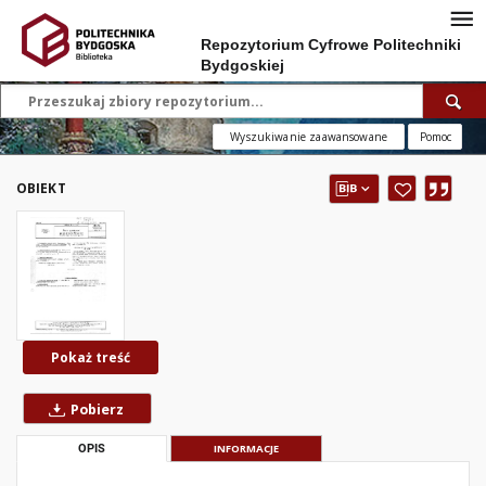
Repozytorium Cyfrowe Politechniki
Bydgoskiej
Wyszukiwanie zaawansowane
Pomoc
OBIEKT
Pokaż treść
Pobierz
OPIS
INFORMACJE