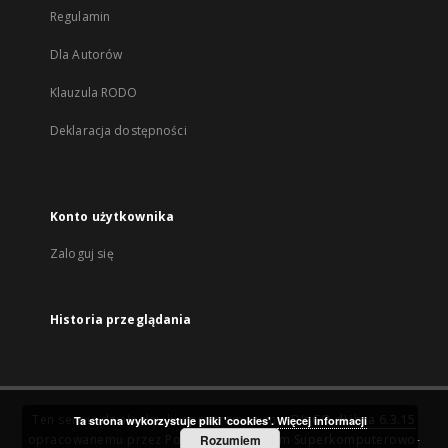
Regulamin
Dla Autorów
Klauzula RODO
Deklaracja dostępności
Konto użytkownika
Zaloguj się
Historia przeglądania
Ten serwis działa dzięki oprogramowaniu
DInGO dLibra 6.3.15
Ta strona wykorzystuje pliki 'cookies'.
Więcej informacji
opracowanemu przez
Poznańskie Centrum Superkomputerowo-
Rozumiem