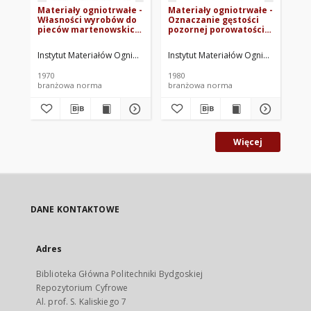
Materiały ogniotrwałe -
Materiały ogniotrwałe -
Ma
Własności wyrobów do
Oznaczanie gęstości
Gl
pieców martenowskich
pozornej porowatości
67
BN-69/6765-02
całkowitej wyrobów
izolacyjnych BN-
Instytut Materiałów Ogniotrwałych. Oprac.
Instytut Materiałów Ogniotrwałych. 
Ins
79/6760-16
1970
1980
196
branżowa norma
branżowa norma
br
Więcej
DANE KONTAKTOWE
Adres
Biblioteka Główna Politechniki Bydgoskiej
Repozytorium Cyfrowe
Al. prof. S. Kaliskiego 7