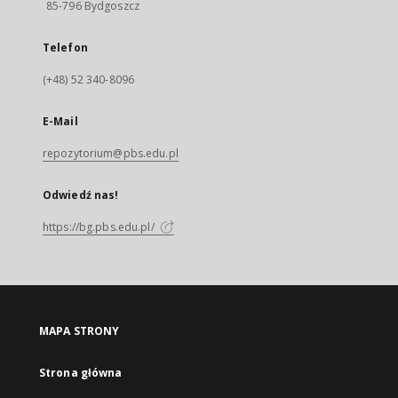
85-796 Bydgoszcz
Telefon
(+48) 52 340-8096
E-Mail
repozytorium@pbs.edu.pl
Odwiedź nas!
https://bg.pbs.edu.pl/
MAPA STRONY
Strona główna