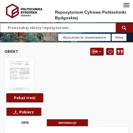
Repozytorium Cyfrowe Politechniki
Bydgoskiej
Wyszukiwanie zaawansowane
Pomoc
OBIEKT
Pokaż treść
Pobierz
OPIS
INFORMACJE