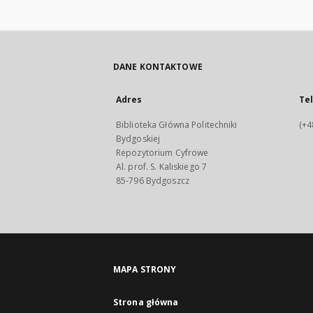
DANE KONTAKTOWE
Adres
Te
Biblioteka Główna Politechniki
(+4
Bydgoskiej
Repozytorium Cyfrowe
Al. prof. S. Kaliskiego 7
85-796 Bydgoszcz
MAPA STRONY
Strona główna