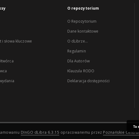
ksy
O repozytorium
O Repozytorium
Dane kontaktowe
 i słowa kluczowe
O dLibrze...
Regulamin
łtwórca
Dla Autorów
wca
Klauzula RODO
 wydania
Deklaracja dostępności
Ta 
ogramowaniu
DInGO dLibra 6.3.15
opracowanemu przez
Poznańskie Centr