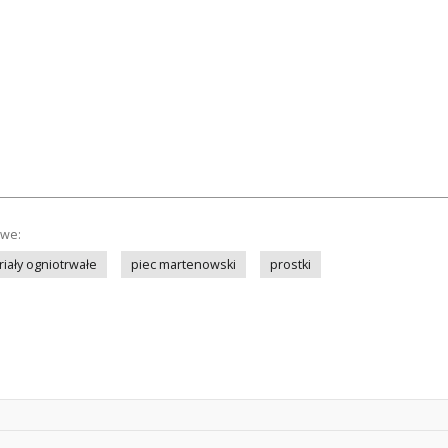
owe:
iały ogniotrwałe
piec martenowski
prostki