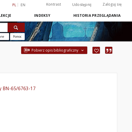
Kontrast
Zaloguj się
Udostępnij
PL
EN
EKCJE
INDEKSY
HISTORIA PRZEGLĄDANIA
ane
Pomoc
Pobierz opis bibliograficzny
ary BN-65/6763-17