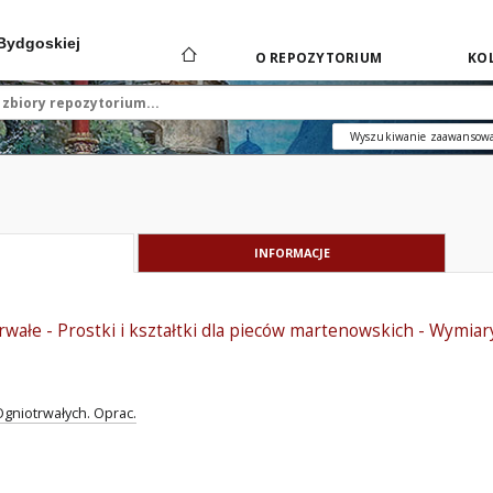
 Bydgoskiej
O REPOZYTORIUM
KOL
Wyszukiwanie zaawansow
INFORMACJE
rwałe - Prostki i kształtki dla pieców martenowskich - Wymi
Ogniotrwałych. Oprac.