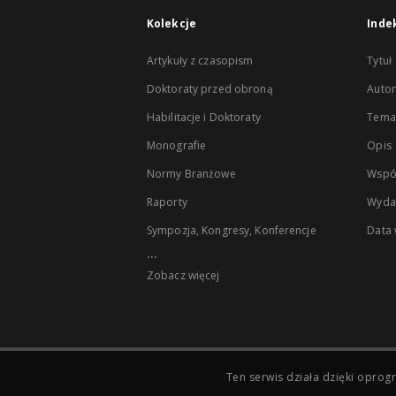
Kolekcje
Inde
Artykuły z czasopism
Tytuł
Doktoraty przed obroną
Autor
Habilitacje i Doktoraty
Temat
Monografie
Opis
Normy Branżowe
Wspó
Raporty
Wyda
Sympozja, Kongresy, Konferencje
Data
...
Zobacz więcej
Ten serwis działa dzięki opr