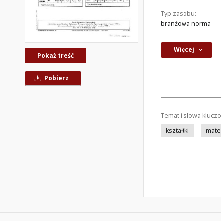
Typ zasobu:
branżowa norma
Więcej
Pokaż treść
Pobierz
Temat i słowa klucz
kształtki
mater