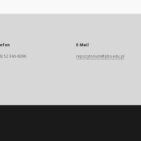
lefon
E-Mail
8) 52 340-8096
repozytorium@pbs.edu.pl