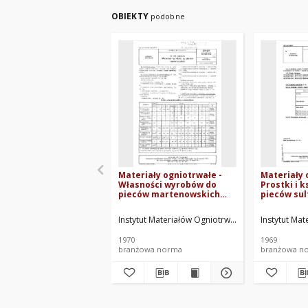
OBIEKTY
podobne
Materiały ogniotrwałe -
Materiały 
Własności wyrobów do
Prostki i k
pieców martenowskich
pieców sul
BN-69/6765-02
Wymiary B
Instytut Materiałów Ogniotrwałych. Oprac.
Instytut Ma
1970
1969
branżowa norma
branżowa n