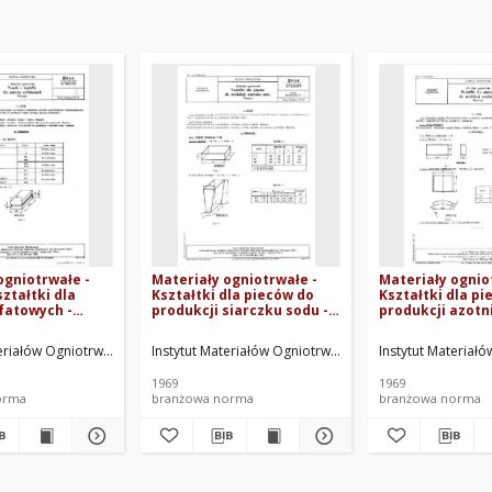
ogniotrwałe -
Materiały ogniotrwałe -
Materiały ognio
ształtki dla
Kształtki dla pieców do
Kształtki dla pi
fatowych -
produkcji siarczku sodu -
produkcji azotn
N-64/6763-13
Wymiary BN-64/6763-09
Wymiary BN-64/
teriałów Ogniotrwałych. Oprac.
Instytut Materiałów Ogniotrwałych. Oprac.
Instytut Materiał
1969
1969
orma
branżowa norma
branżowa norma