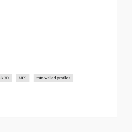
uk 3D
MES
thin-walled profiles