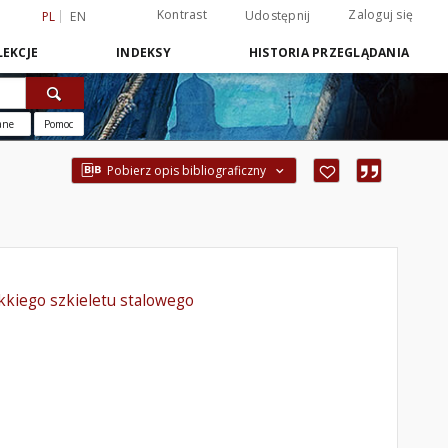
Kontrast
Zaloguj się
Udostępnij
PL
EN
EKCJE
INDEKSY
HISTORIA PRZEGLĄDANIA
ane
Pomoc
Pobierz opis bibliograficzny
kkiego szkieletu stalowego