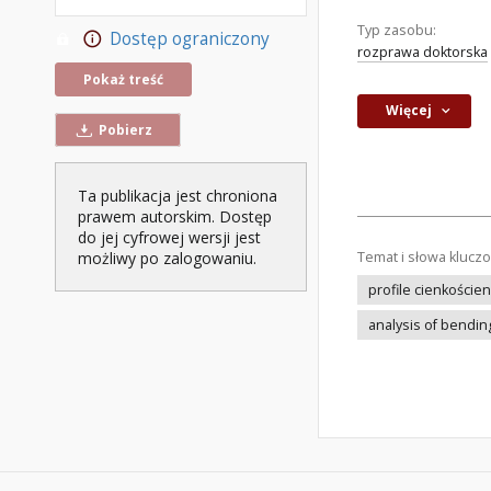
Typ zasobu:
Dostęp ograniczony
rozprawa doktorska
Pokaż treść
Więcej
Pobierz
Ta publikacja jest chroniona
prawem autorskim. Dostęp
do jej cyfrowej wersji jest
Temat i słowa klucz
możliwy po zalogowaniu.
profile cienkoście
analysis of bendin