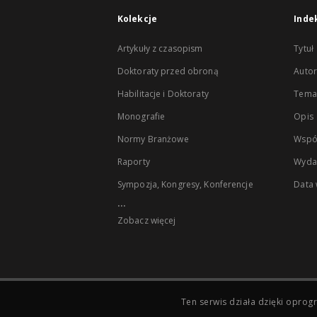
Kolekcje
Inde
Artykuły z czasopism
Tytuł
Doktoraty przed obroną
Autor
Habilitacje i Doktoraty
Temat
Monografie
Opis
Normy Branżowe
Wspó
Raporty
Wyda
Sympozja, Kongresy, Konferencje
Data
...
Zobacz więcej
Ten serwis działa dzięki opr