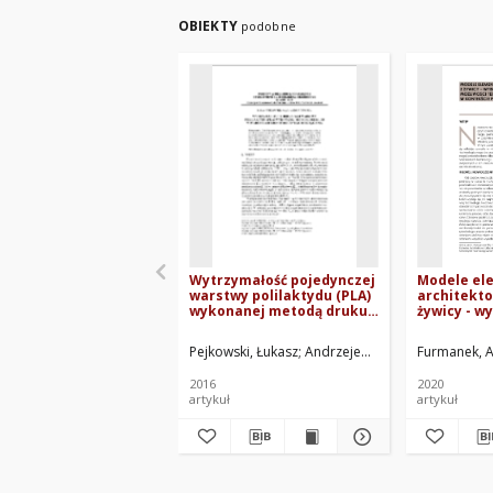
OBIEKTY
podobne
Wytrzymałość pojedynczej
Modele el
warstwy polilaktydu (PLA)
architekto
wykonanej metodą druku
żywicy - w
3D w warunkach
na temat m
monotonicznego
technik p
Pejkowski, Łukasz
Andrzejewska, Angela
Furmanek, A
Mrozińs
rozciągania
kontekści
2016
2020
artykuł
artykuł