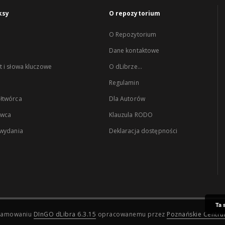
ksy
O repozytorium
O Repozytorium
Dane kontaktowe
 i słowa kluczowe
O dLibrze...
Regulamin
łtwórca
Dla Autorów
wca
Klauzula RODO
 wydania
Deklaracja dostępności
Ta 
ogramowaniu
DInGO dLibra 6.3.15
opracowanemu przez
Poznańskie Centr