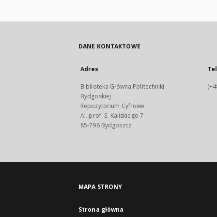
DANE KONTAKTOWE
Adres
Te
Biblioteka Główna Politechniki
(+4
Bydgoskiej
Repozytorium Cyfrowe
Al. prof. S. Kaliskiego 7
85-796 Bydgoszcz
MAPA STRONY
Strona główna