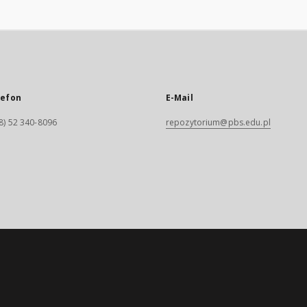
lefon
E-Mail
8) 52 340-8096
repozytorium@pbs.edu.pl