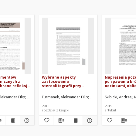
ementów
Wybrane aspekty
Naprężenia poz
nicznych z
zastosowania
po spawaniu kr
ybrane refleksje
stereolitografii przy
odcinkami, obli
ożliwości
wykonywaniu modeli
zastosowaniem
rzyrostowych w
architektonicznych
leksander Filip
ki, Stanisław. Red.
Flizikowski, Józef. Red.
Furmanek, Aleksander Filip
Obracaj, Piotr. Red. nauk.
Flizikowski, Józef. Red.
Skibicki, Andrzej
Grześkow, Iga
Rze
M
e projektowania
2016
2015
rozdział z książki
artykuł