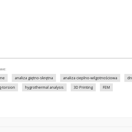
owe:
nne
analiza giętno-skrętna
analiza cieplno-wilgotnościowa
dr
g-torsion
hygrothermal analysis
3D Printing
FEM