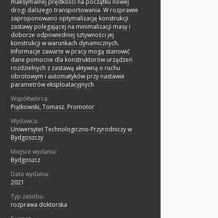
maksymalnej prędkości na początku nowej
drogi dalszego transportowania. W rozprawie
zaproponowano optymalizację konstrukcji
zastawy polegającej na minimalizacji masy i
doborze odpowiedniej sztywności jej
konstrukcji w warunkach dynamicznych.
Informacje zawarte w pracy mogą stanowić
dane pomocne dla konstruktorów urządzeń
rozdzielnych z zastawą aktywną o ruchu
obrotowym i automatyków przy nastawie
parametrów eksploatacyjnych
Współtwórca:
Piątkowski, Tomasz. Promotor
Wydawca:
Uniwersytet Technologiczno-Przyrodniczy w
Bydgoszczy
Miejsce wydania:
Bydgoszcz
Data wydania:
2021
Typ zasobu:
rozprawa doktorska