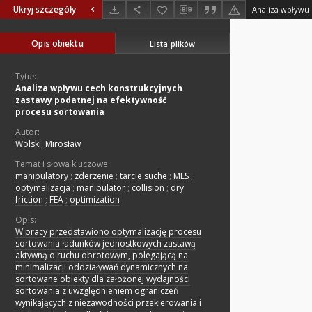
Ukryj szczegóły
Opis obiektu
Lista plików
Tytuł:
Analiza wpływu cech konstrukcyjnych
zastawy podatnej na efektywność
procesu sortowania
Autor:
Wolski, Mirosław
Temat i słowa kluczowe:
manipulatory
;
zderzenie
;
tarcie suche
;
MES
;
optymalizacja
;
manipulator
;
collision
;
dry
friction
;
FEA
;
optimization
Opis:
W pracy przedstawiono optymalizację procesu
sortowania ładunków jednostkowych zastawą
aktywną o ruchu obrotowym, polegającą na
minimalizacji oddziaływań dynamicznych na
sortowane obiekty dla założonej wydajności
sortowania z uwzględnieniem ograniczeń
wynikających z niezawodności przekierowania i