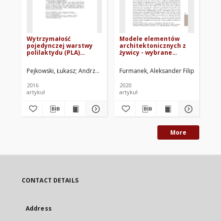
Wytrzymałość
Modele elementów
Wy
pojedynczej warstwy
architektonicznych z
za
polilaktydu (PLA)
żywicy - wybrane
ste
wykonanej metodą
refleksje na temat
wy
druku 3D w warunkach
możliwości technik
ar
Pejkowski, Łukasz
Andrzejewska, Angela
Furmanek, Aleksander Filip
Mroziński, Stanisław. Red.
Flizikows
Fur
monotonicznego
przyrostowych w
rozciągania
kontekście
2016
2020
201
projektowania
artykuł
artykuł
roz
More
CONTACT DETAILS
Address