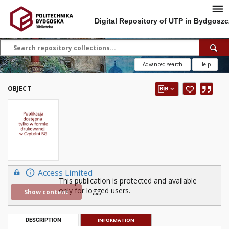
Digital Repository of UTP in Bydgoszc
Advanced search
Help
OBJECT
Access Limited
This publication is protected and available
only for logged users.
Show content
DESCRIPTION
INFORMATION