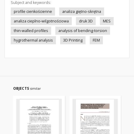
Subject and keywords:
profile cienkościenne
analiza giętno-skrętna
analiza cieplno-wilgotnościowa
druk 3D
MES
thin-walled profiles
analysis of bending-torsion
hygrothermal analysis
3D Printing
FEM
OBJECTS
similar