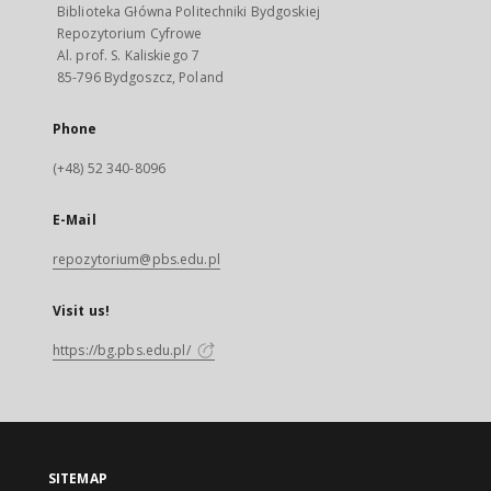
Biblioteka Główna Politechniki Bydgoskiej
Repozytorium Cyfrowe
Al. prof. S. Kaliskiego 7
85-796 Bydgoszcz, Poland
Phone
(+48) 52 340-8096
E-Mail
repozytorium@pbs.edu.pl
Visit us!
https://bg.pbs.edu.pl/
SITEMAP