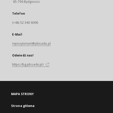
85-796 Bydgoszcz
Telefon
(+48) 52 340-8096
E-Mail
repozytorium@pbs.edu.pl
Odwiedź nas!
https://bg.pbs.edu.pl/
MAPA STRONY
Strona główna