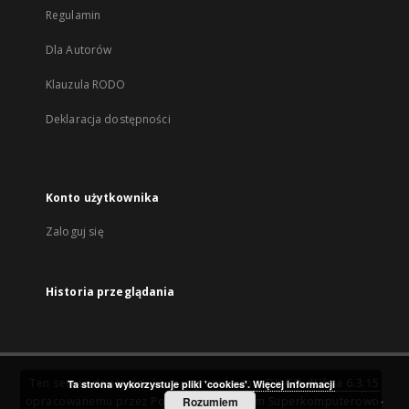
Regulamin
Dla Autorów
Klauzula RODO
Deklaracja dostępności
Konto użytkownika
Zaloguj się
Historia przeglądania
Ten serwis działa dzięki oprogramowaniu
DInGO dLibra 6.3.15
Ta strona wykorzystuje pliki 'cookies'.
Więcej informacji
opracowanemu przez
Poznańskie Centrum Superkomputerowo-
Rozumiem