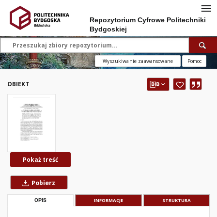
Repozytorium Cyfrowe Politechniki
Bydgoskiej
Wyszukiwanie zaawansowane
Pomoc
OBIEKT
Pokaż treść
Pobierz
OPIS
INFORMACJE
STRUKTURA