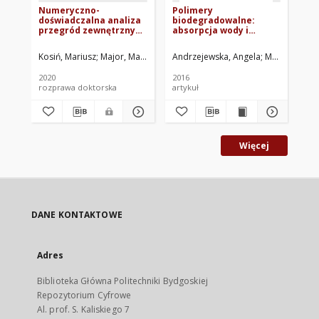
Numeryczno-
Polimery
Po
doświadczalna analiza
biodegradowalne:
bi
przegród zewnętrznych
absorpcja wody i
za
w konstrukcji z
właściwości
bi
lekkiego szkieletu
mechaniczne
Kosiń, Mariusz
Major, Maciej. Promotor
Andrzejewska, Angela
Pawłowski, Krzysztof. Prom
Mroziński, St
And
stalowego
2020
2016
201
rozprawa doktorska
artykuł
art
Więcej
DANE KONTAKTOWE
Adres
Biblioteka Główna Politechniki Bydgoskiej
Repozytorium Cyfrowe
Al. prof. S. Kaliskiego 7