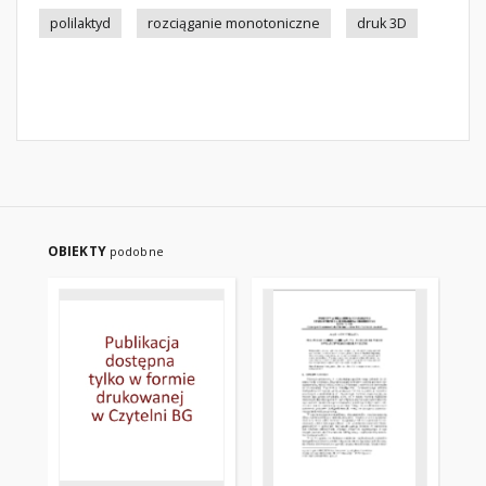
polilaktyd
rozciąganie monotoniczne
druk 3D
OBIEKTY
podobne