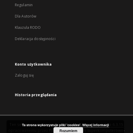
Regulamin
Dla Autorów
Klauzula RODO
Deklaracja dostępności
Konto użytkownika
Zaloguj się
Historia przeglądania
Ten serwis działa dzięki oprogramowaniu
DInGO dLibra 6.3.15
Ta strona wykorzystuje pliki 'cookies'.
Więcej informacji
opracowanemu przez
Poznańskie Centrum Superkomputerowo-
Rozumiem