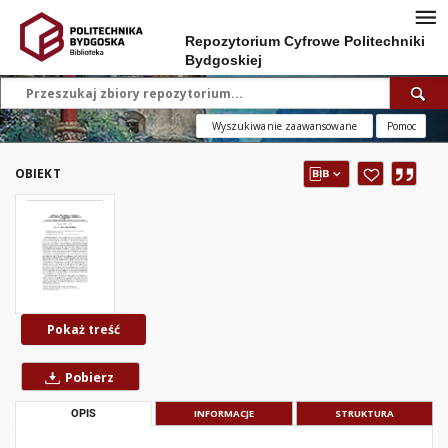
Repozytorium Cyfrowe Politechniki
Bydgoskiej
Wyszukiwanie zaawansowane
Pomoc
OBIEKT
Pokaż treść
Pobierz
OPIS
INFORMACJE
STRUKTURA