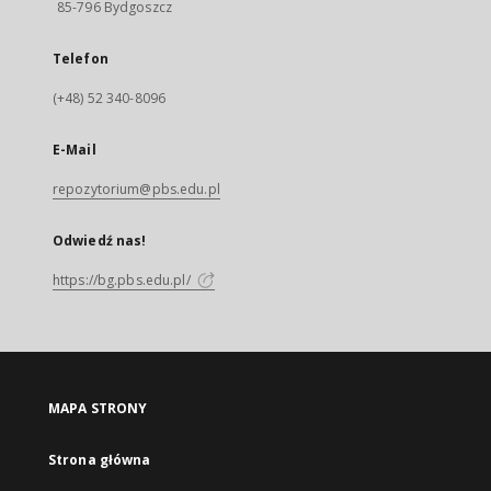
85-796 Bydgoszcz
Telefon
(+48) 52 340-8096
E-Mail
repozytorium@pbs.edu.pl
Odwiedź nas!
https://bg.pbs.edu.pl/
MAPA STRONY
Strona główna