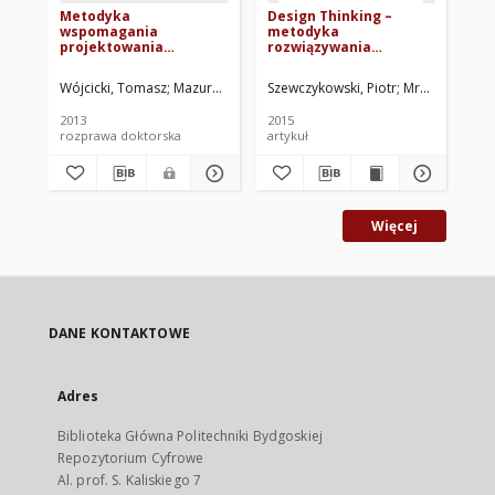
Metodyka
Design Thinking –
Ro
wspomagania
metodyka
mi
projektowania
rozwiązywania
pr
automatycznych
problemów
ho
systemów optycznej
Wójcicki, Tomasz
Mazurkiewicz, Adam. Promotor
Szewczykowski, Piotr
Mroziński, Stan
Lin
detekcji wad
powierzchniowych
2013
2015
201
rozprawa doktorska
artykuł
roz
Więcej
DANE KONTAKTOWE
Adres
Biblioteka Główna Politechniki Bydgoskiej
Repozytorium Cyfrowe
Al. prof. S. Kaliskiego 7