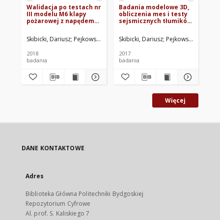
Walidacja po testach nr
Badania modelowe 3D,
Ba
III modelu M6 klapy
obliczenia mes i testy
ob
pożarowej z napędem
sejsmicznych tłumików
se
90 st. Schischek –
akustycznych - Etap 1:
ak
Badania uzupełniające
Badania analityczne
Ba
Skibicki, Dariusz
Pejkowski, Łukasz
Skibicki, Dariusz
Pejkowski, Łukasz
Ski
do umowy z zapytania
modeli 3D – tłumika
pr
POIR 19
akustycznego
te
2018
2017
201
wy
badania
badania
bad
tł
Więcej
DANE KONTAKTOWE
Adres
Biblioteka Główna Politechniki Bydgoskiej
Repozytorium Cyfrowe
Al. prof. S. Kaliskiego 7