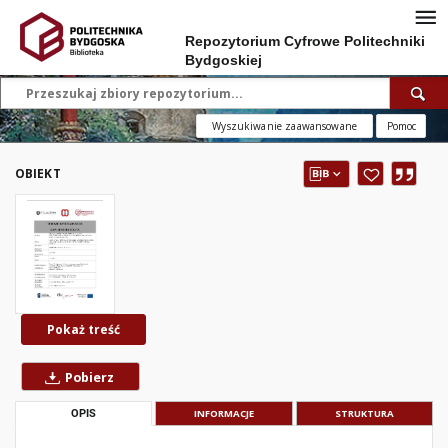
Repozytorium Cyfrowe Politechniki
Bydgoskiej
Wyszukiwanie zaawansowane
Pomoc
OBIEKT
Pokaż treść
Pobierz
OPIS
INFORMACJE
STRUKTURA