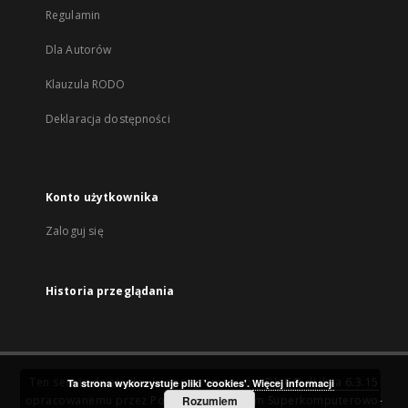
Regulamin
Dla Autorów
Klauzula RODO
Deklaracja dostępności
Konto użytkownika
Zaloguj się
Historia przeglądania
Ten serwis działa dzięki oprogramowaniu
DInGO dLibra 6.3.15
Ta strona wykorzystuje pliki 'cookies'.
Więcej informacji
opracowanemu przez
Poznańskie Centrum Superkomputerowo-
Rozumiem