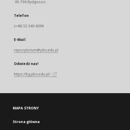
85-796 Bydgoszcz
Telefon
(+48) 52 340-8096
E-Mail
repozytorium@pbs.edu.pl
Odwiedź nas!
https://bg.pbs.edu.pl/
MAPA STRONY
Strona główna