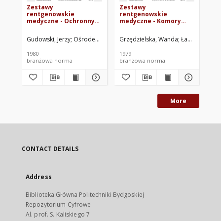
Zestawy
Zestawy
Na
rentgenowskie
rentgenowskie
st
medyczne - Ochronny
medyczne - Komory
Kl
kołpak rentgenowski
jonizacy|ne
do
do lampy z wirującą
czasowników
pi
Gudowski, Jerzy
Ośrodek Badawczo-Rozwojowy Techniki Medycznej. 
Grzędzielska, Wanda
Łabuz, Alfred
Oś
anodą - Główne
jonizacyjnych -
74
parametry BN-80/5961-
Wymiary BN-79/5961-06
1980
1979
197
08
branżowa norma
branżowa norma
br
More
CONTACT DETAILS
Address
Biblioteka Główna Politechniki Bydgoskiej
Repozytorium Cyfrowe
Al. prof. S. Kaliskiego 7