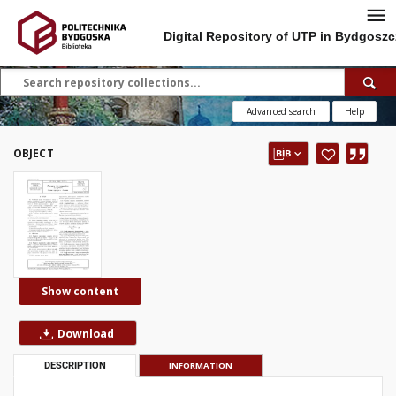
Digital Repository of UTP in Bydgoszc
Advanced search
Help
OBJECT
Show content
Download
DESCRIPTION
INFORMATION