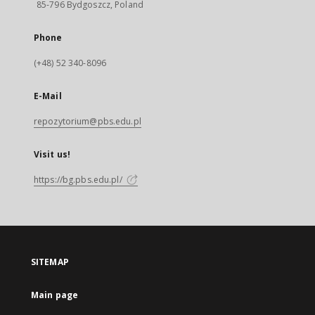
85-796 Bydgoszcz, Poland
Phone
(+48) 52 340-8096
E-Mail
repozytorium@pbs.edu.pl
Visit us!
https://bg.pbs.edu.pl/
SITEMAP
Main page