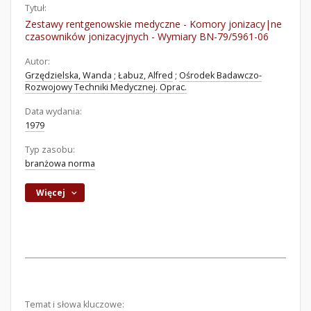
Tytuł:
Zestawy rentgenowskie medyczne - Komory jonizacy|ne
czasowników jonizacyjnych - Wymiary BN-79/5961-06
Autor:
Grzędzielska, Wanda
;
Łabuz, Alfred
;
Ośrodek Badawczo-
Rozwojowy Techniki Medycznej. Oprac.
Data wydania:
1979
Typ zasobu:
branżowa norma
Więcej
Temat i słowa kluczowe: