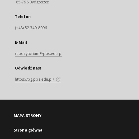
85-796 Bydgoszcz
Telefon
(+48) 52 340-8096
E-Mail
repozytorium@pbs.edu.pl
Odwiedź nas!
https://bg.pbs.edu.pl/
MAPA STRONY
Strona główna