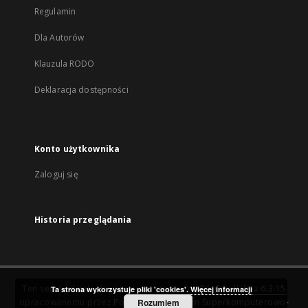
Regulamin
Dla Autorów
Klauzula RODO
Deklaracja dostępności
Konto użytkownika
Zaloguj się
Historia przeglądania
Ten serwis działa dzięki oprogramowaniu
DInGO dLibra 6.3.15
Ta strona wykorzystuje pliki 'cookies'.
Więcej informacji
opracowanemu przez
Poznańskie Centrum Superkomputerowo-
Rozumiem