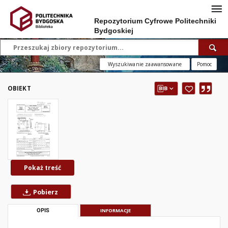
Repozytorium Cyfrowe Politechniki
Bydgoskiej
Wyszukiwanie zaawansowane
Pomoc
OBIEKT
Pokaż treść
Pobierz
OPIS
INFORMACJE