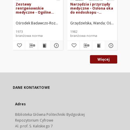
Zestawy
Narzędzia i przyrządy
Ze
rentgenowskie
medyczne - Osłona oka
re
medyczne - Ogólne
do endoskopu -
me
wymagania i badania
Wymiary BN-81/5919-11
ko
BN-73/5961-03
do
Ośrodek Badawczo-Rozwojowy Techniki Medycznej. Oprac.
Grzędzielska, Wanda
Ośrodek Bada
Gud
an
pa
1973
1982
198
08
branżowa norma
branżowa norma
br
Więcej
DANE KONTAKTOWE
Adres
Biblioteka Główna Politechniki Bydgoskiej
Repozytorium Cyfrowe
Al. prof. S. Kaliskiego 7