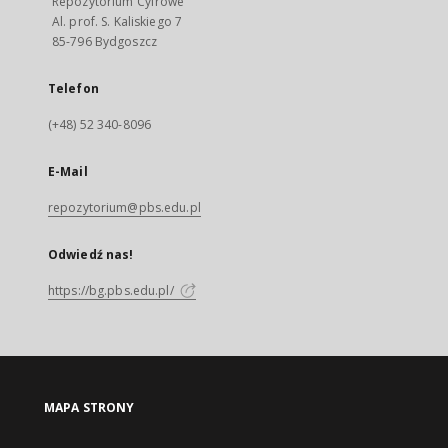
Repozytorium Cyfrowe
Al. prof. S. Kaliskiego 7
85-796 Bydgoszcz
Telefon
(+48) 52 340-8096
E-Mail
repozytorium@pbs.edu.pl
Odwiedź nas!
https://bg.pbs.edu.pl/
MAPA STRONY