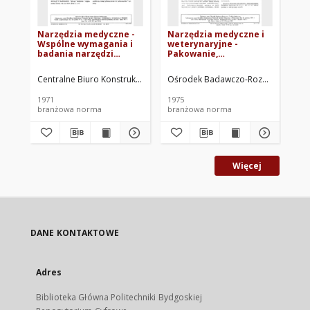
Narzędzia medyczne -
Narzędzia medyczne i
Na
Wspólne wymagania i
weterynaryjne -
Pi
badania narzędzi
Pakowanie,
og
przeznaczonych na
przechowywanie i
71
eksport BN-70/5910-01
transport - Wspólne
Centralne Biuro Konstrukcyjne Sprzętu Medycznego. Oprac.
Ośrodek Badawczo-Rozwojowy Techn
Cen
wymagania i badania
BN-74/5909-02
1971
1975
197
branżowa norma
branżowa norma
br
Więcej
DANE KONTAKTOWE
Adres
Biblioteka Główna Politechniki Bydgoskiej