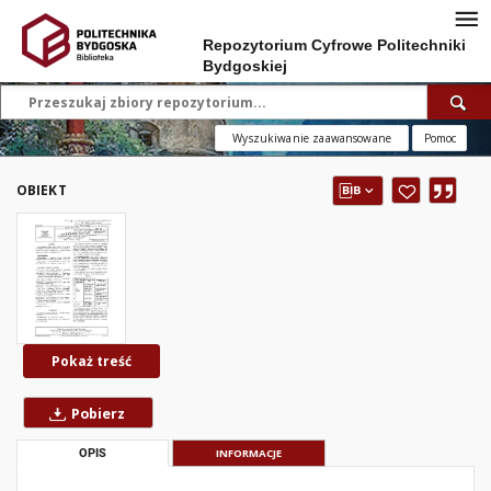
Repozytorium Cyfrowe Politechniki
Bydgoskiej
Wyszukiwanie zaawansowane
Pomoc
OBIEKT
Pokaż treść
Pobierz
OPIS
INFORMACJE