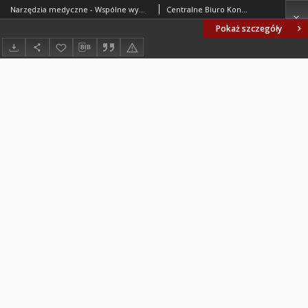
Narzędzia medyczne - Wspólne wymagania i badania narzędzi przeznaczonych na eksport BN-70/5910-01
Centralne Biuro Konstrukcyjne Sprzętu Medycznego. Oprac.
Pokaż szczegóły