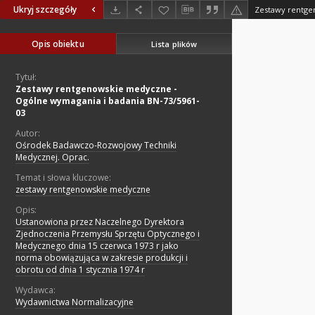
Ukryj szczegóły
Opis obiektu
Lista plików
Tytuł:
Zestawy rentgenowskie medyczne -
Ogólne wymagania i badania BN-73/5961-
03
Autor:
Ośrodek Badawczo-Rozwojowy Techniki
Medycznej. Oprac.
Temat i słowa kluczowe:
zestawy rentgenowskie medyczne
Opis:
Ustanowiona przez Naczelnego Dyrektora
Zjednoczenia Przemysłu Sprzętu Optycznego i
Medycznego dnia 15 czerwca 1973 r jako
norma obowiązująca w zakresie produkcji i
obrotu od dnia 1 stycznia 1974 r
Wydawca:
Wydawnictwa Normalizacyjne