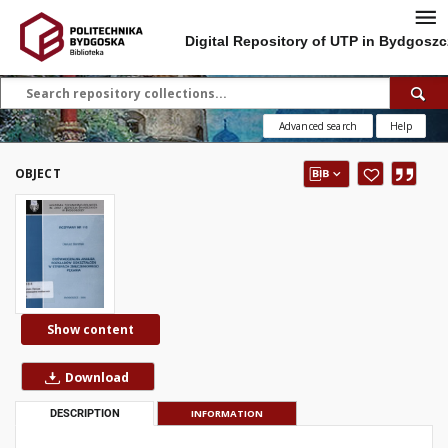
Digital Repository of UTP in Bydgoszc
Advanced search
Help
OBJECT
Show content
Download
DESCRIPTION
INFORMATION