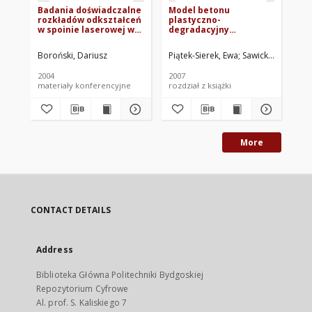
Badania doświadczalne
Model betonu
Wł
rozkładów odkształceń
plastyczno-
me
w spoinie laserowej w
degradacyjny
te
warunkach obciążeń
,,Barcelona model'' -
sk
zmęczeniowych
przegląd zagadnienia
ch
Boroński, Dariusz
Piątek-Sierek, Ewa
Sawicki, Jerzy Rys
Dzi
2004
2007
200
materiały konferencyjne
rozdział z książki
ksi
More
CONTACT DETAILS
Address
Biblioteka Główna Politechniki Bydgoskiej
Repozytorium Cyfrowe
Al. prof. S. Kaliskiego 7