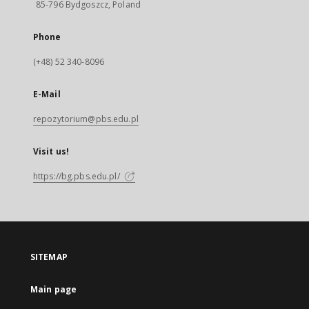
85-796 Bydgoszcz, Poland
Phone
(+48) 52 340-8096
E-Mail
repozytorium@pbs.edu.pl
Visit us!
https://bg.pbs.edu.pl/
SITEMAP
Main page