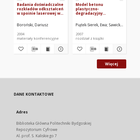
Badania doświadczalne
Model betonu
Wł
rozkładów odkształceń
plastyczno-
me
w spoinie laserowej w
degradacyjny
te
warunkach obciążeń
,,Barcelona model'' -
sk
zmęczeniowych
przegląd zagadnienia
ch
Boroński, Dariusz
Piątek-Sierek, Ewa
Sawicki, Jerzy Rys
Dzi
2004
2007
200
materiały konferencyjne
rozdział z książki
ksi
Więcej
DANE KONTAKTOWE
Adres
Biblioteka Główna Politechniki Bydgoskiej
Repozytorium Cyfrowe
Al. prof. S. Kaliskiego 7