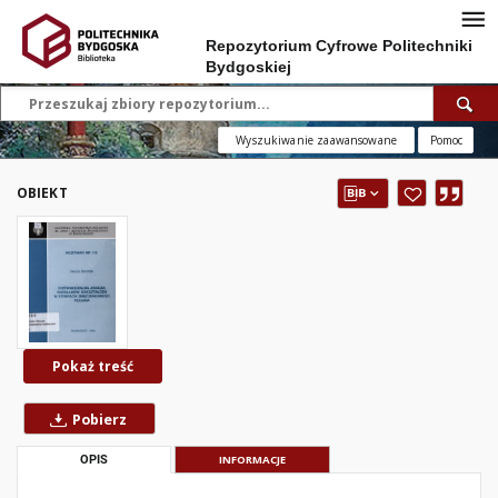
Repozytorium Cyfrowe Politechniki
Bydgoskiej
Wyszukiwanie zaawansowane
Pomoc
OBIEKT
Pokaż treść
Pobierz
OPIS
INFORMACJE