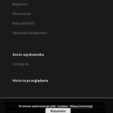
Regulamin
Dla Autorów
Klauzula RODO
Deklaracja dostępności
Konto użytkownika
Zaloguj się
Historia przeglądania
Ten serwis działa dzięki oprogramowaniu
DInGO dLibra 6.3.15
Ta strona wykorzystuje pliki 'cookies'.
Więcej informacji
opracowanemu przez
Poznańskie Centrum Superkomputerowo-
Rozumiem