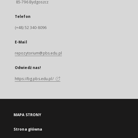
85-796 Bydgoszcz
Telefon
(+48) 52 340-8096
E-Mail
repozytorium@pbs.edu.pl
Odwiedź nas!
https://bg.pbs.edu.pl/
MAPA STRONY
Strona główna