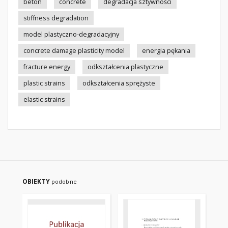
beton
concrete
degradacja sztywności
stiffness degradation
model plastyczno-degradacyjny
concrete damage plasticity model
energia pękania
fracture energy
odkształcenia plastyczne
plastic strains
odkształcenia sprężyste
elastic strains
OBIEKTY
podobne