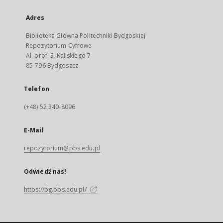
Adres
Biblioteka Główna Politechniki Bydgoskiej
Repozytorium Cyfrowe
Al. prof. S. Kaliskiego 7
85-796 Bydgoszcz
Telefon
(+48) 52 340-8096
E-Mail
repozytorium@pbs.edu.pl
Odwiedź nas!
https://bg.pbs.edu.pl/