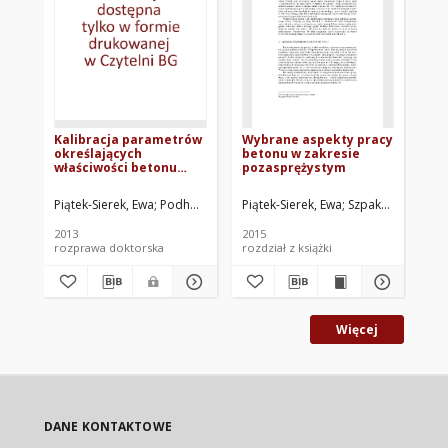
Kalibracja parametrów
Wybrane aspekty pracy
Nu
określających
betonu w zakresie
wy
właściwości betonu
pozasprężystym
sk
opisanego modelem
mo
plastyczno-
dw
Piątek-Sierek, Ewa
Podhorecki, Adam. Promotor
Piątek-Sierek, Ewa
Szpakowski, Krzys
Cic
degradacyjnym
zm
zaimplementowanym w
2013
2015
200
programie ABAQUS
rozprawa doktorska
rozdział z książki
mat
Więcej
DANE KONTAKTOWE