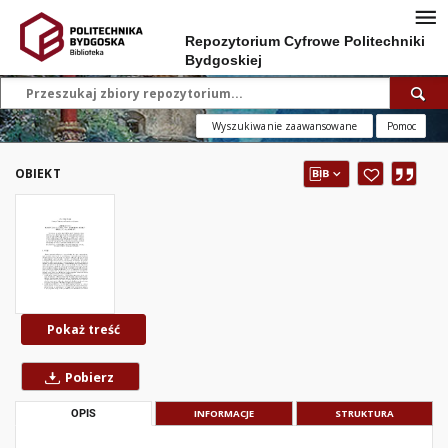
Repozytorium Cyfrowe Politechniki
Bydgoskiej
Wyszukiwanie zaawansowane
Pomoc
OBIEKT
Pokaż treść
Pobierz
OPIS
INFORMACJE
STRUKTURA