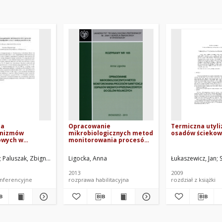
ja
Opracowanie
Termiczna utyli
anizmów
mikrobiologicznych metod
osadów ściekow
owych w
monitorowania procesów
kompostowania
sanityzacji odpadów
w wraz z
mięsnych przeznaczonych
Paluszak, Zbigniew
Ligocka, Anna
Łukaszewicz, Jan
ościekowym
do celów rolniczych
2013
2009
onferencyjne
rozprawa habilitacyjna
rozdział z książki