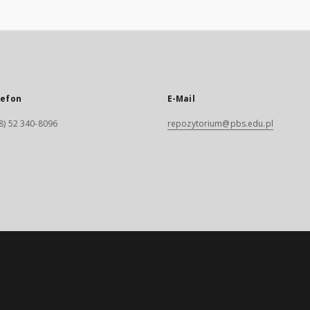
lefon
E-Mail
8) 52 340-8096
repozytorium@pbs.edu.pl