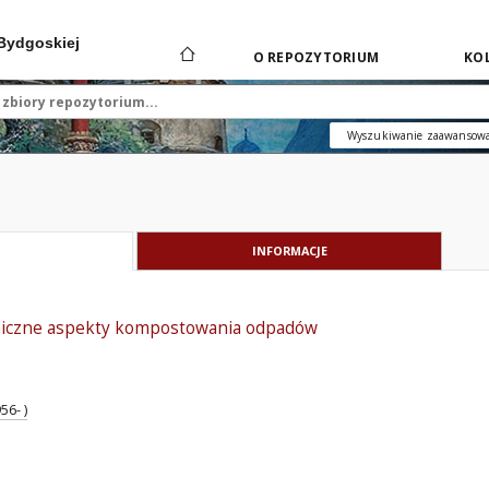
 Bydgoskiej
O REPOZYTORIUM
KOL
Wyszukiwanie zaawansow
INFORMACJE
niczne aspekty kompostowania odpadów
56- )