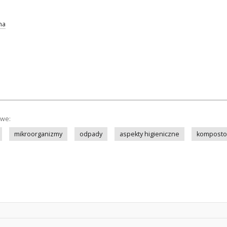
na
owe:
mikroorganizmy
odpady
aspekty higieniczne
komposto