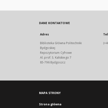
DANE KONTAKTOWE
Adres
Te
Biblioteka Główna Politechniki
(+4
Bydgoskiej
Repozytorium Cyfrowe
Al. prof. S. Kaliskiego 7
85-796 Bydgoszcz
MAPA STRONY
Strona główna