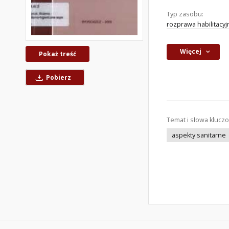
Typ zasobu:
rozprawa habilitacyj
Więcej
Pokaż treść
Pobierz
Temat i słowa klucz
aspekty sanitarne