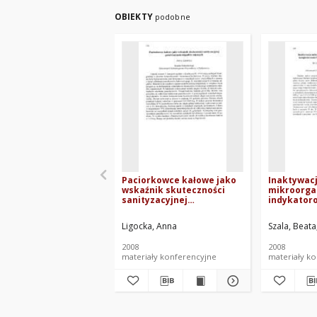
OBIEKTY
podobne
Paciorkowce kałowe jako
Inaktywac
wskaźnik skuteczności
mikroorg
sanityzacyjnej
indykator
przetwarzania odpadów
procesie 
mięsnych
bioodpadó
Ligocka, Anna
Szala, Beata
osadem p
2008
2008
materiały konferencyjne
materiały k