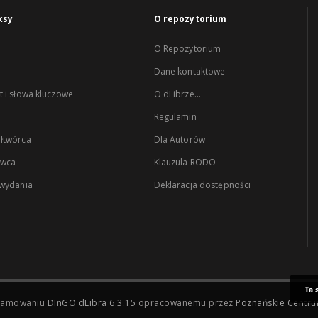
ksy
O repozytorium
O Repozytorium
Dane kontaktowe
 i słowa kluczowe
O dLibrze...
Regulamin
łtwórca
Dla Autorów
wca
Klauzula RODO
 wydania
Deklaracja dostępności
Ta 
ogramowaniu
DInGO dLibra 6.3.15
opracowanemu przez
Poznańskie Centr