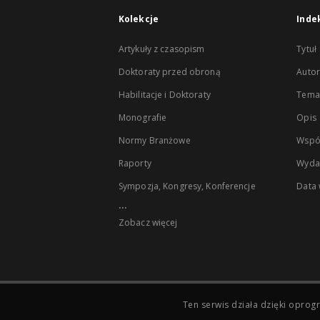
Kolekcje
Inde
Artykuły z czasopism
Tytuł
Doktoraty przed obroną
Autor
Habilitacje i Doktoraty
Temat
Monografie
Opis
Normy Branżowe
Wspó
Raporty
Wyda
Sympozja, Kongresy, Konferencje
Data
...
Zobacz więcej
Ten serwis działa dzięki opr