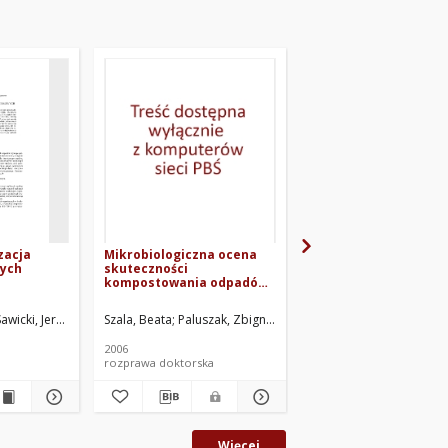
zacja
Mikrobiologiczna ocena
Aspekty higieniczne
ych
skuteczności
rolniczego wykorzys
kompostowania odpadów
gnojowicy
zielonych z dodatkiem
osadów pościekowych w
Sawicki, Jerzy Ryszard. Red.
Szala, Beata
Paluszak, Zbigniew. Promotor
Olszewska, Halina (mikr
kontenerowej technologii
Kneer
2006
2005
rozprawa doktorska
rozprawa habilitacyjna
Więcej