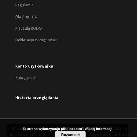
Regulamin
Dla Autorów
Klauzula RODO
Deklaracja dostępności
Konto użytkownika
Zaloguj się
Historia przeglądania
Ten serwis działa dzięki oprogramowaniu
DInGO dLibra 6.3.15
Ta strona wykorzystuje pliki 'cookies'.
Więcej informacji
opracowanemu przez
Poznańskie Centrum Superkomputerowo-
Rozumiem