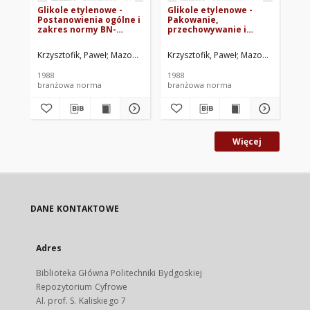
Glikole etylenowe -
Glikole etylenowe -
Pr
Postanowienia ogólne i
Pakowanie,
Kw
zakres normy BN-
przechowywanie i
72
87/6026-79/01
transport BN-87/6026-
79/02
Krzysztofik, Paweł
Mazowieckie Zakłady Rafineryjne i Petrochemiczne
Krzysztofik, Paweł
Mazowieckie Zakła
Zje
1988
1988
197
branżowa norma
branżowa norma
br
Więcej
DANE KONTAKTOWE
Adres
Biblioteka Główna Politechniki Bydgoskiej
Repozytorium Cyfrowe
Al. prof. S. Kaliskiego 7