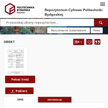
Repozytorium Cyfrowe Politechniki
Bydgoskiej
Wyszukiwanie zaawansowane
Pomoc
OBIEKT
Pokaż treść
Pobierz
OPIS
INFORMACJE