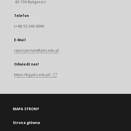
85-796 Bydgoszcz
Telefon
(+48) 52 340-8096
E-Mail
repozytorium@pbs.edu.pl
Odwiedź nas!
https://bg.pbs.edu.pl/
MAPA STRONY
Strona główna