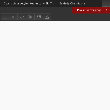
Czterochloroetylen techniczny BN-79/6026-44
Zakłady Chemiczne OŚWIĘCIM w Oświęcimiu. Oprac.
Pokaż szczegóły