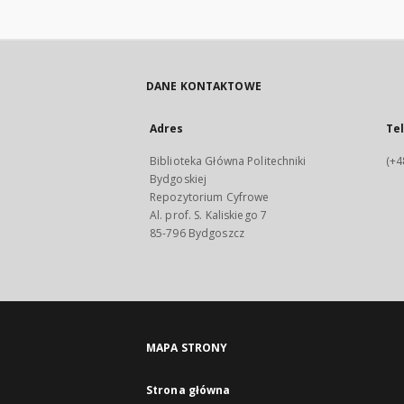
DANE KONTAKTOWE
Adres
Te
Biblioteka Główna Politechniki
(+4
Bydgoskiej
Repozytorium Cyfrowe
Al. prof. S. Kaliskiego 7
85-796 Bydgoszcz
MAPA STRONY
Strona główna