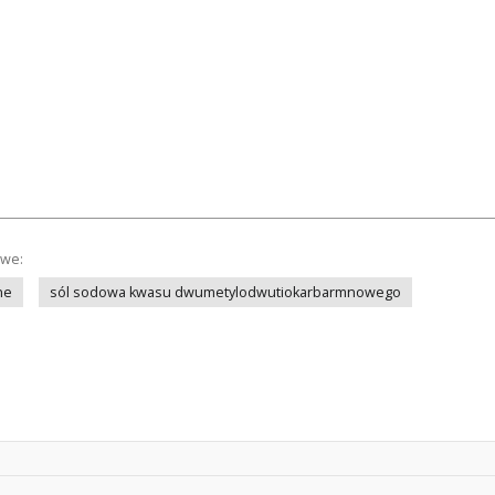
owe:
ne
sól sodowa kwasu dwumetylodwutiokarbarmnowego