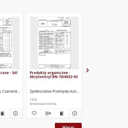
czne - Sól
Produkty organiczne -
Epichlorohydryna
Akrylonitryl BN-70/6022-02
techniczna BN-88/602
nego „Petrochemia”. Oprac.
a
Czarnecka, Danuta
Zjednoczenie Przemysłu Azotowego. Oprac.
Zakłady Przemysłu Barwników BORUTA w Zgierzu. Oprac.
Michalczyk, Maria
Spine
1970
1989
branżowa norma
branżowa norma
Więcej