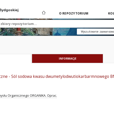
 Bydgoskiej
O REPOZYTORIUM
KOL
Wyszukiwanie zaawansow
INFORMACJE
iczne - Sól sodowa kwasu dwumetylodwutiokarbarmnowego B
ysłu Organicznego ORGANIKA. Oprac.