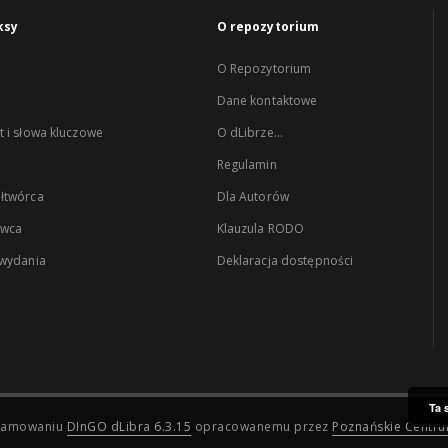
ksy
O repozytorium
O Repozytorium
Dane kontaktowe
 i słowa kluczowe
O dLibrze...
Regulamin
łtwórca
Dla Autorów
wca
Klauzula RODO
 wydania
Deklaracja dostępności
Ta 
ogramowaniu
DInGO dLibra 6.3.15
opracowanemu przez
Poznańskie Centr