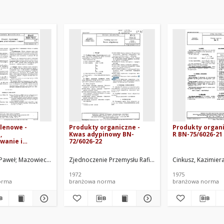
ylenowe -
Produkty organiczne -
Produkty organi
,
Kwas adypinowy BN-
R BN-75/6026-21
wanie i
72/6026-22
BN-87/6026-
jne i Petrochemiczne w Płocku. Oprac.
 Paweł
Mazowieckie Zakłady Rafineryjne i Petrochemiczne w Płocku. Oprac.
Zjednoczenie Przemysłu Rafineryjnego i Petrochemicz
Cinkusz, Kazimier
1972
1975
orma
branżowa norma
branżowa norma