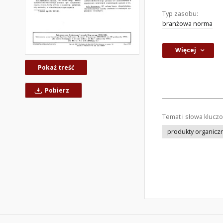
Typ zasobu:
branżowa norma
Więcej
Pokaż treść
Pobierz
Temat i słowa klucz
produkty organicz