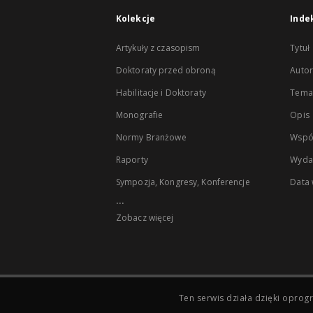
Kolekcje
Inde
Artykuły z czasopism
Tytuł
Doktoraty przed obroną
Autor
Habilitacje i Doktoraty
Temat
Monografie
Opis
Normy Branżowe
Wspó
Raporty
Wyda
Sympozja, Kongresy, Konferencje
Data
...
Zobacz więcej
Ten serwis działa dzięki opr