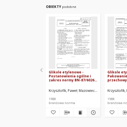
OBIEKTY
podobne
Glikole etylenowe -
Glikole et
Postanowienia ogólne i
Pakowanie
zakres normy BN-87/6026-
przechowy
79/01
transport 
79/02
Krzysztofik, Paweł
Mazowieckie Zakłady Rafinery
Krzysztofik,
1988
1988
branżowa norma
branżowa n