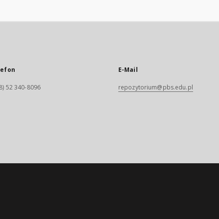
lefon
E-Mail
8) 52 340-8096
repozytorium@pbs.edu.pl