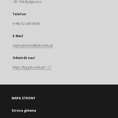
85-796 Bydgoszcz
Telefon
(+48) 52 340-8096
E-Mail
repozytorium@pbs.edu.pl
Odwiedź nas!
https://bg.pbs.edu.pl/
MAPA STRONY
Strona główna