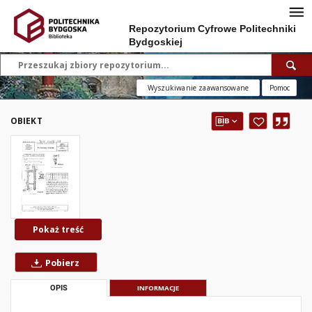
Repozytorium Cyfrowe Politechniki
Bydgoskiej
Wyszukiwanie zaawansowane
Pomoc
OBIEKT
Pokaż treść
Pobierz
OPIS
INFORMACJE