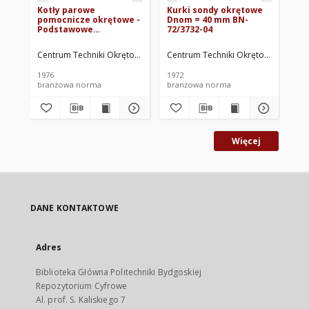
Kotły parowe
Kurki sondy okrętowe
Ok
pomocnicze okrętowe -
Dnom = 40 mm BN-
ok
Podstawowe
72/3732-04
74
parametry BN-75/1315-
01
Centrum Techniki Okrętowej w Gdańsku. Oprac.
Centrum Techniki Okrętowej w Gdań
Cen
1976
1972
197
branżowa norma
branżowa norma
br
Więcej
DANE KONTAKTOWE
Adres
Biblioteka Główna Politechniki Bydgoskiej
Repozytorium Cyfrowe
Al. prof. S. Kaliskiego 7