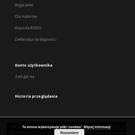
Regulamin
Dla Autorów
Klauzula RODO
Deklaracja dostępności
Konto użytkownika
Zaloguj się
Historia przeglądania
Ten serwis działa dzięki oprogramowaniu
DInGO dLibra 6.3.15
Ta strona wykorzystuje pliki 'cookies'.
Więcej informacji
opracowanemu przez
Poznańskie Centrum Superkomputerowo-
Rozumiem