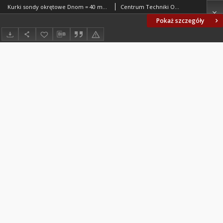
Kurki sondy okrętowe Dnom = 40 mm BN-72/3732-04
Centrum Techniki Okrętowej w Gdańsku. Oprac.
Pokaż szczegóły