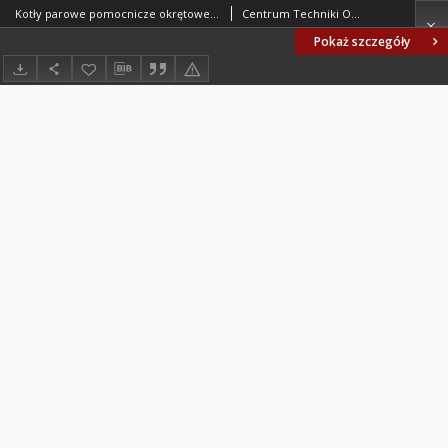
Kotły parowe pomocnicze okrętowe - Podstawowe parametry BN-75/1315-01
Centrum Techniki Okrętowej w Gdańsku. Oprac.
Pokaż szczegóły