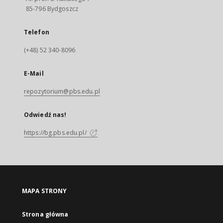
85-796 Bydgoszcz
Telefon
(+48) 52 340-8096
E-Mail
repozytorium@pbs.edu.pl
Odwiedź nas!
https://bg.pbs.edu.pl/
MAPA STRONY
Strona główna