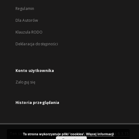
Regulamin
Dla Autorów
Klauzula RODO
Deklaracja dostępności
Konto użytkownika
Zaloguj się
Historia przeglądania
Ten serwis działa dzięki oprogramowaniu
DInGO dLibra 6.3.15
Ta strona wykorzystuje pliki 'cookies'.
Więcej informacji