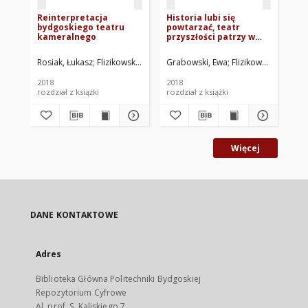
Reinterpretacja
Historia lubi się
Pl
bydgoskiego teatru
powtarzać, teatr
bu
kameralnego
przyszłości patrzy w
Wi
przeszłość
ory
mi
Rosiak, Łukasz
Flizikowski, Józef. Red.
Grabowski, Ewa
Rzepecki, Grzegorz. Red. nauk.
Flizikowski, Józef. R
Fur
To
2018
2018
201
rozdział z książki
rozdział z książki
roz
Więcej
DANE KONTAKTOWE
Adres
Biblioteka Główna Politechniki Bydgoskiej
Repozytorium Cyfrowe
Al. prof. S. Kaliskiego 7