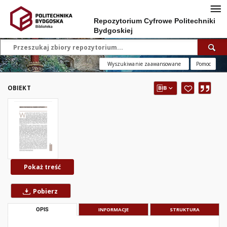
Repozytorium Cyfrowe Politechniki
Bydgoskiej
Wyszukiwanie zaawansowane
Pomoc
OBIEKT
Pokaż treść
Pobierz
OPIS
INFORMACJE
STRUKTURA