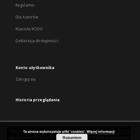
Regulamin
Dla Autorów
Klauzula RODO
Deklaracja dostępności
Konto użytkownika
Zaloguj się
Historia przeglądania
Ten serwis działa dzięki oprogramowaniu
DInGO dLibra 6.3.15
Ta strona wykorzystuje pliki 'cookies'.
Więcej informacji
opracowanemu przez
Poznańskie Centrum Superkomputerowo-
Rozumiem