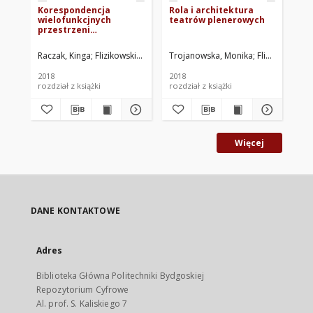
Korespondencja
Rola i architektura
His
wielofunkcjnych
teatrów plenerowych
po
przestrzeni
pr
scenicznych i
pr
inwestycji hoteli
Raczak, Kinga
Flizikowski, Józef. Red.
Trojanowska, Monika
Rzepecki, Grzegorz. Red. nauk.
Flizikowski, Jó
Gr
2018
2018
201
rozdział z książki
rozdział z książki
roz
Więcej
DANE KONTAKTOWE
Adres
Biblioteka Główna Politechniki Bydgoskiej
Repozytorium Cyfrowe
Al. prof. S. Kaliskiego 7