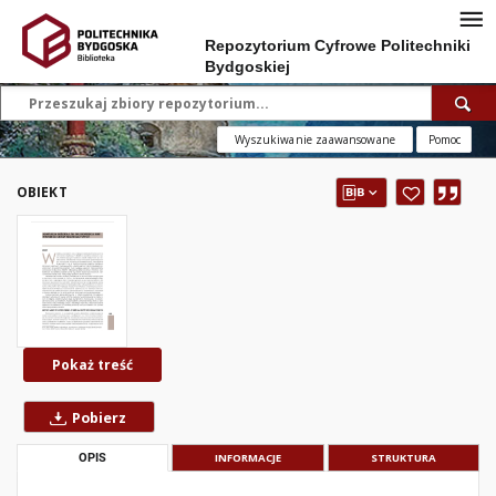
Repozytorium Cyfrowe Politechniki
Bydgoskiej
Wyszukiwanie zaawansowane
Pomoc
OBIEKT
Pokaż treść
Pobierz
OPIS
INFORMACJE
STRUKTURA