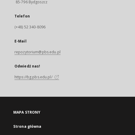
85-796 Bydgoszcz
Telefon
(+48) 52 340-8096
E-Mail
repozytorium@pbs.edu.pl
Odwiedź nas!
https://bg.pbs.edu.pl/
MAPA STRONY
Strona główna